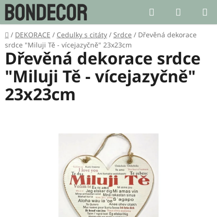
Přejít
Hledat
NÁKUP
na
KOŠÍK
obsah
Domů
/
DEKORACE
/
Cedulky s citáty
/
Srdce
/
Dřevěná dekorace
srdce "Miluji Tě - vícejazyčně" 23x23cm
Dřevěná dekorace srdce
"Miluji Tě - vícejazyčně"
23x23cm