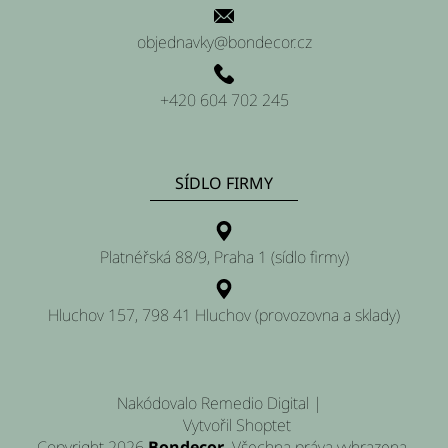
objednavky@bondecor.cz
+420 604 702 245
SÍDLO FIRMY
Platnéřská 88/9, Praha 1 (sídlo firmy)
Hluchov 157, 798 41 Hluchov (provozovna a sklady)
Nakódovalo
Remedio Digital
|
Vytvořil Shoptet
Copyright 2026
Bondecor
. Všechna práva vyhrazena.