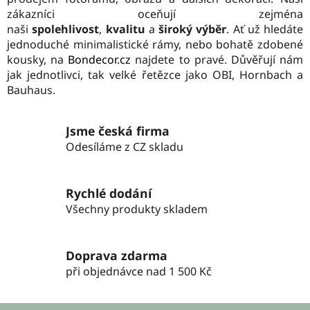
d
zákazníci oceňují zejména
a
naši
spolehlivost
,
kvalitu
a
široký výběr
. Ať už hledáte
c
jednoduché minimalistické rámy, nebo bohatě zdobené
í
kousky, na
Bondecor.cz
najdete to pravé. Důvěřují nám
p
jak jednotlivci, tak velké řetězce jako OBI, Hornbach a
r
Bauhaus.
v
k
Jsme česká firma
y
Odesíláme z CZ skladu
v
ý
p
Rychlé dodání
i
s
Všechny produkty skladem
u
Doprava zdarma
při objednávce nad 1 500 Kč