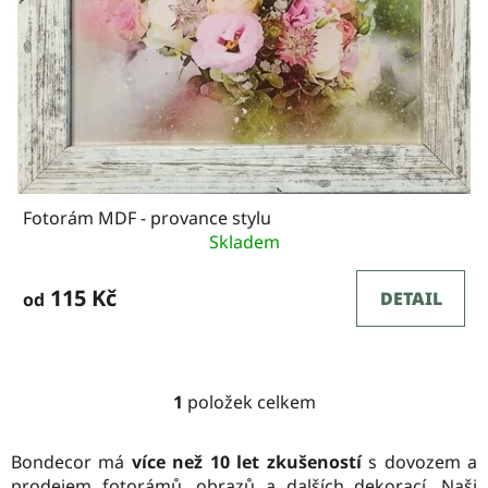
p
r
o
d
u
k
Fotorám MDF - provance stylu
t
Skladem
ů
115 Kč
DETAIL
od
1
položek celkem
O
v
l
Bondecor má
více než 10 let zkušeností
s dovozem a
á
prodejem fotorámů, obrazů a dalších dekorací. Naši