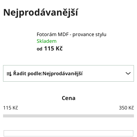
Nejprodávanější
Fotorám MDF - provance stylu
Skladem
115 Kč
od
Ř
Řadit podle:
Nejprodávanější
a
z
e
Cena
n
115
Kč
350
Kč
í
p