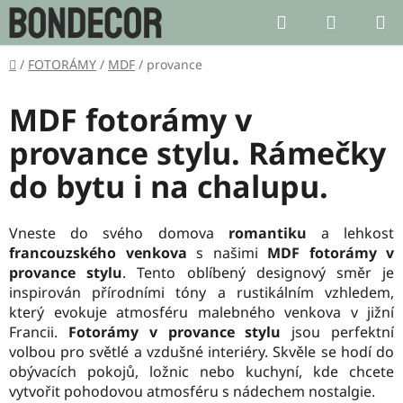
Přejít
Hledat
NÁKUP
na
KOŠÍK
obsah
Domů
/
FOTORÁMY
/
MDF
/
provance
MDF fotorámy v
provance stylu. Rámečky
do bytu i na chalupu.
Vneste do svého domova
romantiku
a lehkost
francouzského venkova
s našimi
MDF fotorámy v
provance stylu
. Tento oblíbený designový směr je
inspirován přírodními tóny a rustikálním vzhledem,
který evokuje atmosféru malebného venkova v jižní
Francii.
Fotorámy v provance stylu
jsou perfektní
volbou pro světlé a vzdušné interiéry. Skvěle se hodí do
obývacích pokojů, ložnic nebo kuchyní, kde chcete
vytvořit pohodovou atmosféru s nádechem nostalgie.