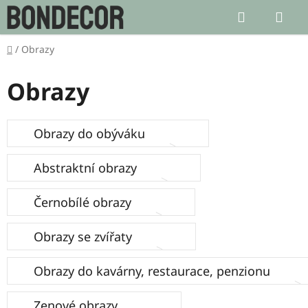
Přejít
Hledat
NÁ
na
KOŠ
obsah
Domů
/
Obrazy
Obrazy
Obrazy do obýváku
Abstraktní obrazy
Černobílé obrazy
Obrazy se zvířaty
Obrazy do kavárny, restaurace, penzionu
Zenové obrazy