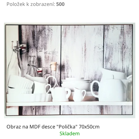
Položek k zobrazení:
500
V
ý
p
i
s
p
r
o
d
u
k
Obraz na MDF desce "Polička" 70x50cm
t
Skladem