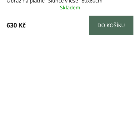
Obraz na plátně "Slunce v lese" 80x60cm
Skladem
630 Kč
DO KOŠÍKU