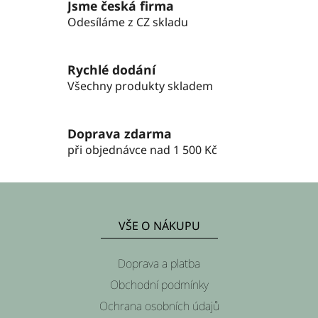
c
n
Jsme česká firma
í
í
Odesíláme z CZ skladu
p
r
v
Rychlé dodání
k
Všechny produkty skladem
y
v
ý
Doprava zdarma
p
při objednávce nad 1 500 Kč
i
s
u
Z
á
VŠE O NÁKUPU
p
a
Doprava a platba
t
Obchodní podmínky
í
Ochrana osobních údajů