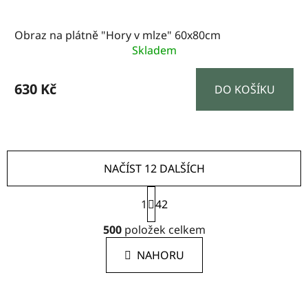
Obraz na plátně "Hory v mlze" 60x80cm
Skladem
630 Kč
DO KOŠÍKU
NAČÍST 12 DALŠÍCH
S
1
t
42
O
r
500
položek celkem
á
v
n
l
NAHORU
k
á
o
d
v
a
á