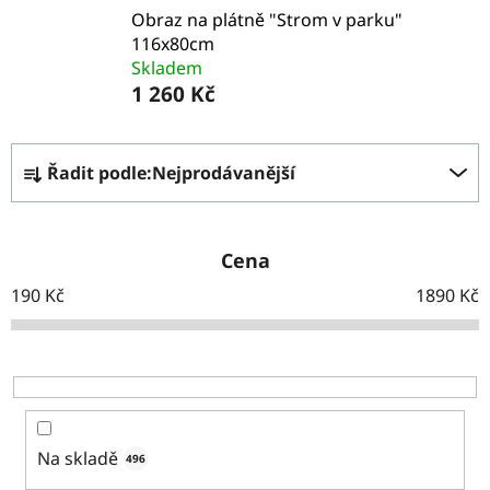
Obraz na plátně "Strom v parku"
116x80cm
Skladem
1 260 Kč
Ř
Řadit podle:
Nejprodávanější
a
z
e
Cena
n
190
Kč
1890
Kč
í
p
r
o
Na skladě
496
d