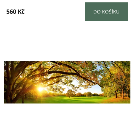
ů
560 Kč
DO KOŠÍKU