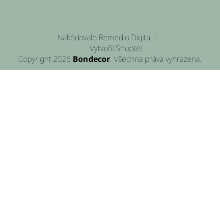
Nakódovalo
Remedio Digital
|
Vytvořil Shoptet
Copyright 2026
Bondecor
. Všechna práva vyhrazena.