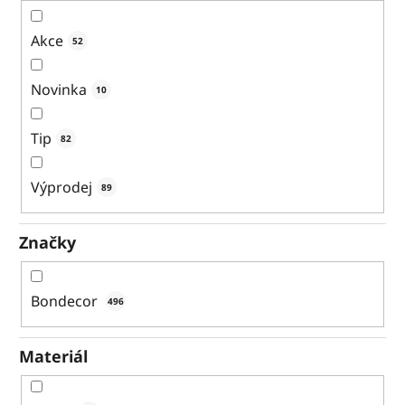
u
Akce
52
k
t
Novinka
10
ů
Tip
82
Výprodej
89
Značky
Bondecor
496
Materiál