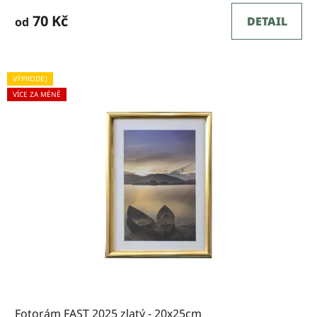
ů
70 Kč
DETAIL
od
VÝPRODEJ
VÍCE ZA MÉNĚ
Fotorám FAST 2025 zlatý - 20x25cm