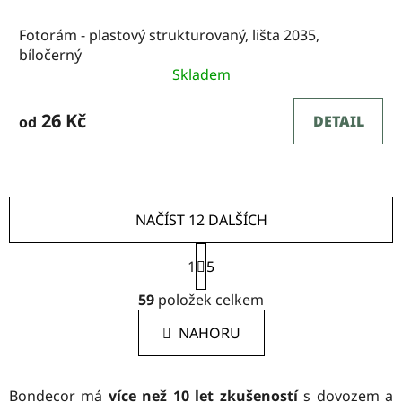
Fotorám - plastový strukturovaný, lišta 2035,
bíločerný
Skladem
26 Kč
DETAIL
od
NAČÍST 12 DALŠÍCH
S
1
t
5
O
r
59
položek celkem
á
v
n
l
NAHORU
k
á
o
d
v
a
á
Bondecor má
více než 10 let zkušeností
s dovozem a