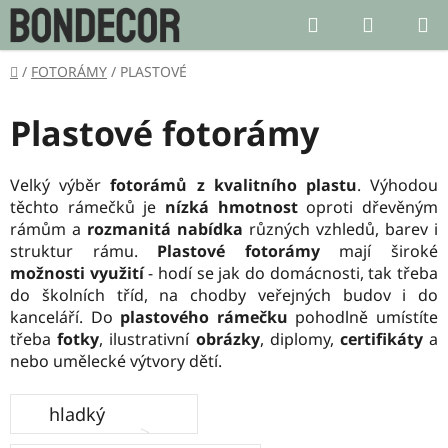
Přejít
Hledat
NÁKUP
na
KOŠÍK
obsah
Domů
/
FOTORÁMY
/
PLASTOVÉ
Plastové fotorámy
Velký výběr
fotorámů z kvalitního plastu
. Výhodou
těchto rámečků je
nízká hmotnost
oproti dřevěným
rámům a
rozmanitá nabídka
různých vzhledů, barev i
struktur rámu.
Plastové fotorámy
mají široké
možnosti využití
- hodí se jak do domácnosti, tak třeba
do školních tříd, na chodby veřejných budov i do
kanceláří. Do
plastového rámečku
pohodlně umístíte
třeba
fotky
, ilustrativní
obrázky
, diplomy,
certifikáty
a
nebo umělecké výtvory dětí.
hladký