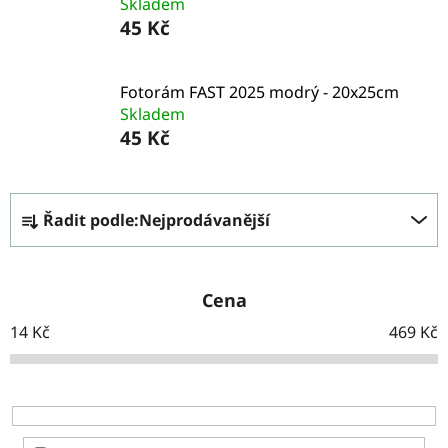
Skladem
45 Kč
Fotorám FAST 2025 modrý - 20x25cm
Skladem
45 Kč
Ř
Řadit podle:
Nejprodávanější
a
z
e
Cena
n
14
Kč
469
Kč
í
p
r