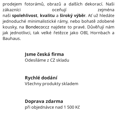
c
n
prodejem fotorámů, obrazů a dalších dekorací. Naši
í
í
zákazníci oceňují zejména
p
naši
spolehlivost
,
kvalitu
a
široký výběr
. Ať už hledáte
r
jednoduché minimalistické rámy, nebo bohatě zdobené
v
kousky, na
Bondecor.cz
najdete to pravé. Důvěřují nám
k
jak jednotlivci, tak velké řetězce jako OBI, Hornbach a
y
Bauhaus.
v
ý
p
Jsme česká firma
i
Odesíláme z CZ skladu
s
u
Rychlé dodání
Všechny produkty skladem
Doprava zdarma
při objednávce nad 1 500 Kč