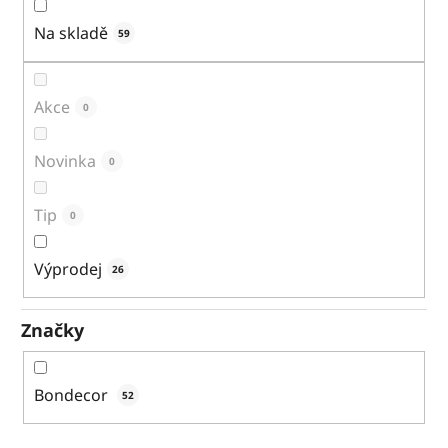
o
Na skladě
59
d
u
Akce
0
k
t
Novinka
0
ů
Tip
0
Výprodej
26
Značky
Bondecor
52