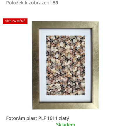
Položek k zobrazení:
59
V
VÍCE ZA MÉNĚ
ý
p
i
s
p
r
o
d
u
k
Fotorám plast PLF 1611 zlatý
t
Skladem