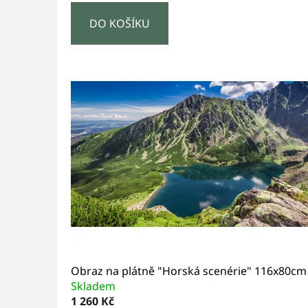
DO KOŠÍKU
Obraz na plátně "Horská scenérie" 116x80cm
Skladem
1 260 Kč