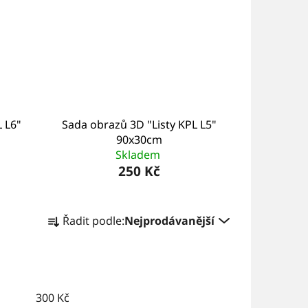
 L6"
Sada obrazů 3D "Listy KPL L5"
90x30cm
Skladem
250 Kč
Ř
Řadit podle:
Nejprodávanější
a
z
e
n
300
Kč