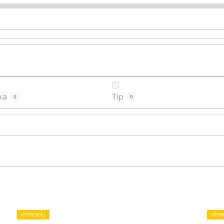
ka
Tip
0
0
VÝPRODEJ
VÝPR