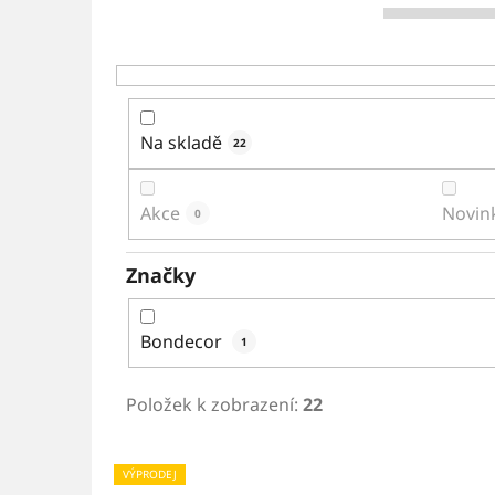
Na skladě
22
Akce
Novin
0
Značky
Bondecor
1
Položek k zobrazení:
22
V
VÝPRODEJ