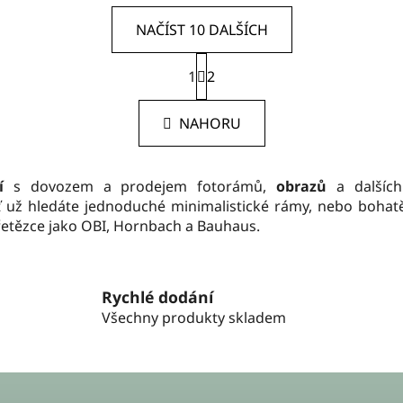
NAČÍST 10 DALŠÍCH
S
1
t
2
O
r
v
á
l
NAHORU
n
á
k
d
o
v
a
í
s dovozem a prodejem fotorámů,
obrazů
a dalších
á
c
Ať už hledáte jednoduché minimalistické rámy, nebo boha
n
í
é řetězce jako OBI, Hornbach a Bauhaus.
í
p
r
v
Rychlé dodání
k
Všechny produkty skladem
y
v
ý
p
i