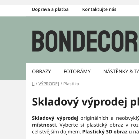
Přejít
Doprava a platba
Kontaktujte nás
na
obsah
OBRAZY
FOTORÁMY
NÁSTĚNKY & T
Domů
/
VÝPRODEJ
/
Plastika
Skladový výprodej p
Skladový výprodej
originálních a neobvyk
místnosti
. Vyberte si plastický obraz v r
celistvějším dojmem.
Plastický 3D obraz
u ná