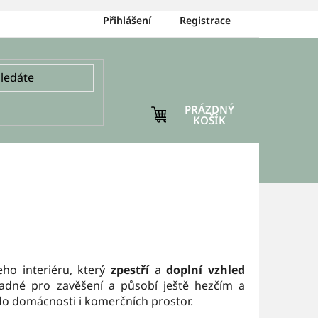
Přihlášení
Registrace
PRÁZDNÝ
NÁKUPNÍ
KOŠÍK
KOŠÍK
eho interiéru, který
zpestří
a
doplní vzhled
dné pro zavěšení a působí ještě hezčím a
o domácnosti i komerčních prostor.