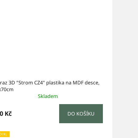
raz 3D "Strom CZ4" plastika na MDF desce,
x70cm
Skladem
0 Kč
DO KOŠÍKU
ODEJ