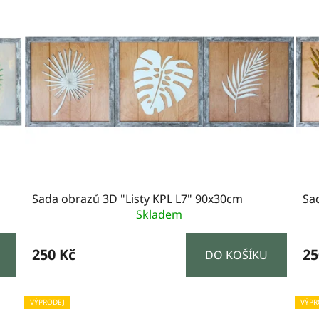
Sada obrazů 3D "Listy KPL L7" 90x30cm
Sa
Skladem
250 Kč
25
DO KOŠÍKU
VÝPRODEJ
VÝPR