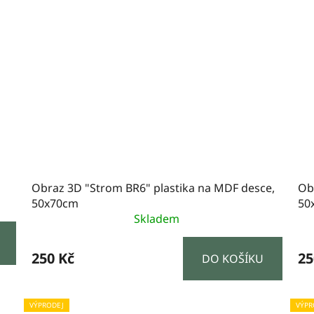
Obraz 3D "Strom BR6" plastika na MDF desce,
Ob
50x70cm
50
Skladem
250 Kč
25
DO KOŠÍKU
VÝPRODEJ
VÝPR