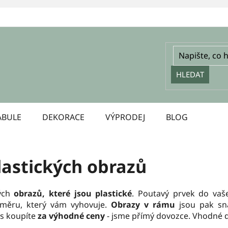
HLEDAT
ABULE
DEKORACE
VÝPRODEJ
BLOG
lastických obrazů
lých
obrazů, které jsou plastické
. Poutavý prvek do vaš
ozměru, který vám vyhovuje.
Obrazy v rámu
jsou pak sna
s koupíte
za výhodné ceny
- jsme přímý dovozce. Vhodné d