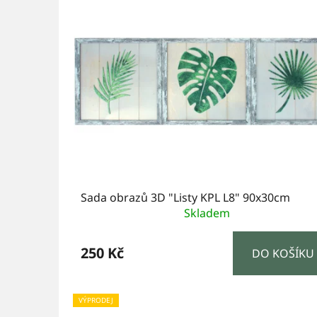
ý
p
i
s
p
r
o
d
u
Sada obrazů 3D "Listy KPL L8" 90x30cm
k
Skladem
t
250 Kč
DO KOŠÍKU
ů
VÝPRODEJ