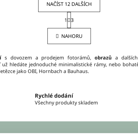
NAČÍST 12 DALŠÍCH
S
1
t
3
O
r
v
á
l
NAHORU
n
á
k
d
o
v
a
í
s dovozem a prodejem fotorámů,
obrazů
a dalších
á
c
Ať už hledáte jednoduché minimalistické rámy, nebo boha
n
í
é řetězce jako OBI, Hornbach a Bauhaus.
í
p
r
v
Rychlé dodání
k
Všechny produkty skladem
y
v
ý
p
i
s