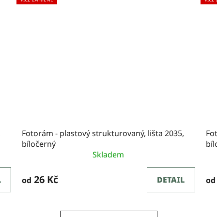
,
Fotorám - plastový strukturovaný, lišta 2035,
Fot
bíločerný
bí
Skladem
26 Kč
L
DETAIL
od
od