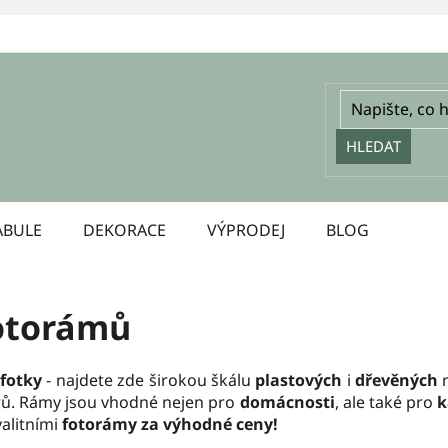
HLEDAT
ABULE
DEKORACE
VÝPRODEJ
BLOG
fotorámů
fotky
- najdete zde širokou škálu
plastových
i
dřevěných
r
orů. Rámy jsou vhodné nejen pro
domácnosti
, ale také pro
k
valitními
fotorámy za výhodné ceny!