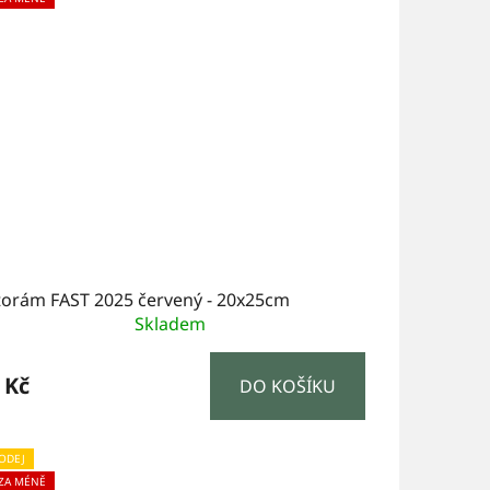
torám FAST 2025 červený - 20x25cm
Skladem
 Kč
DO KOŠÍKU
ODEJ
 ZA MÉNĚ