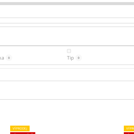
ka
Tip
0
0
VÝPRODEJ
VÝPR