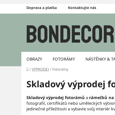
Přejít
Doprava a platba
Kontaktujte nás
na
obsah
OBRAZY
FOTORÁMY
NÁSTĚNKY & T
Domů
/
VÝPRODEJ
/
Fotorámy
Skladový výprodej 
Skladový výprodej fotorámů
a
rámečků na 
fotografií, certifikátů nebo uměleckých výtv
jedinečné příležitosti a vybavte svůj interiér k