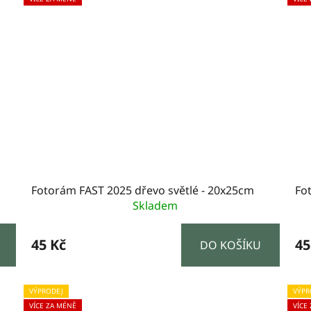
Fotorám FAST 2025 dřevo světlé - 20x25cm
Fo
Skladem
45 Kč
45
DO KOŠÍKU
VÝPRODEJ
VÝPR
VÍCE ZA MÉNĚ
VÍCE