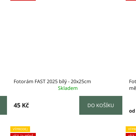
Fotorám FAST 2025 bílý - 20x25cm
Fot
Skladem
mě
45 Kč
DO KOŠÍKU
od
VÝPRODEJ
VÝPR
VÍCE ZA MÉNĚ
VÍCE