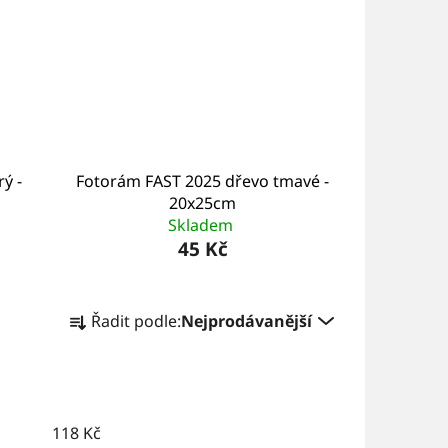
ý -
Fotorám FAST 2025 dřevo tmavé -
20x25cm
Skladem
45 Kč
Ř
Řadit podle:
Nejprodávanější
a
z
e
n
118
Kč