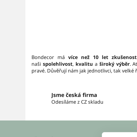
Bondecor má
více než 10 let zkušenost
naši
spolehlivost
,
kvalitu
a
široký výběr
. 
pravé. Důvěřují nám jak jednotlivci, tak velk
Jsme česká firma
Odesíláme z CZ skladu
Z