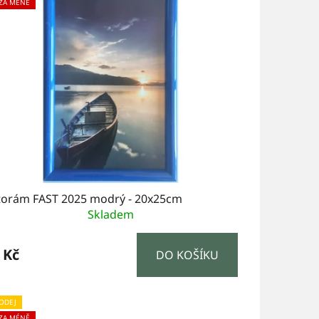
 ZA MÉNĚ
torám FAST 2025 modrý - 20x25cm
Skladem
 Kč
DO KOŠÍKU
ODEJ
 ZA MÉNĚ