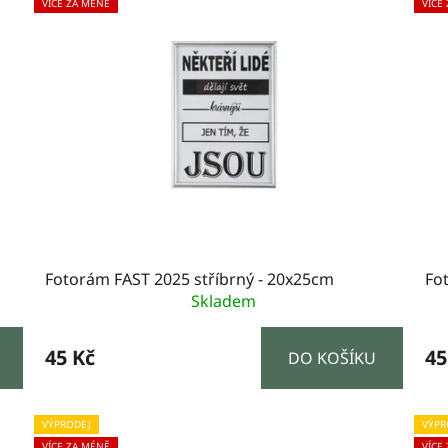
VÍCE ZA MÉNĚ
VÍCE
Fotorám FAST 2025 stříbrný - 20x25cm
Fo
Skladem
45 Kč
45
DO KOŠÍKU
VÝPRODEJ
VÝPR
VÍCE ZA MÉNĚ
VÍCE