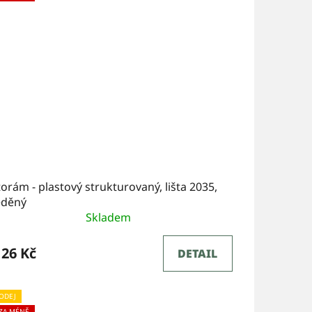
orám - plastový strukturovaný, lišta 2035,
děný
Skladem
26 Kč
DETAIL
ODEJ
 ZA MÉNĚ