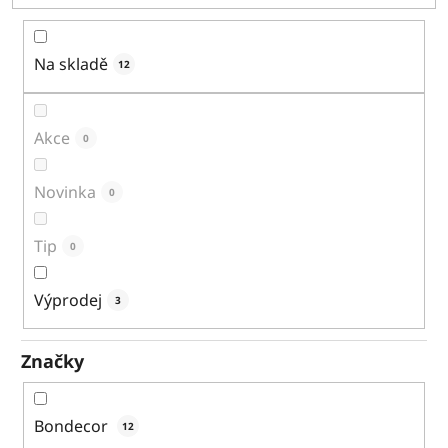
r
o
Na skladě
12
d
u
Akce
0
k
t
Novinka
0
ů
Tip
0
Výprodej
3
Značky
Bondecor
12