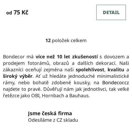
75 Kč
DETAIL
od
12
položek celkem
O
v
l
Bondecor má
více než 10 let zkušeností
s dovozem a
á
prodejem fotorámů, obrazů a dalších dekorací. Naši
d
zákazníci oceňují zejména naši
spolehlivost
,
kvalitu
a
a
široký výběr
. Ať už hledáte jednoduché minimalistické
c
rámy, nebo bohatě zdobené kousky, na
Bondecor.cz
í
najdete to pravé. Důvěřují nám jak jednotlivci, tak velké
p
řetězce jako OBI, Hornbach a Bauhaus.
r
v
Jsme česká firma
k
Odesíláme z CZ skladu
y
v