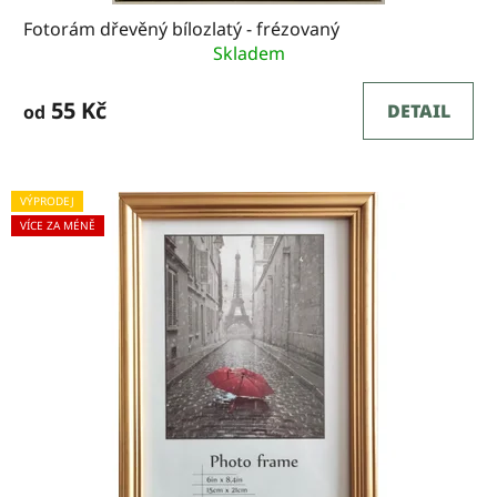
Fotorám dřevěný bílozlatý - frézovaný
Skladem
55 Kč
DETAIL
od
VÝPRODEJ
VÍCE ZA MÉNĚ