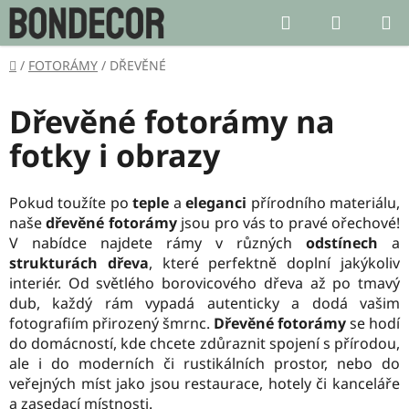
Přejít
Hledat
NÁKUP
na
KOŠÍK
obsah
Domů
/
FOTORÁMY
/
DŘEVĚNÉ
Dřevěné fotorámy na
fotky i obrazy
Pokud toužíte po
teple
a
eleganci
přírodního materiálu,
naše
dřevěné fotorámy
jsou pro vás to pravé ořechové!
V nabídce najdete rámy v různých
odstínech
a
strukturách dřeva
, které perfektně doplní jakýkoliv
interiér. Od světlého borovicového dřeva až po tmavý
dub, každý rám vypadá autenticky a dodá vašim
fotografiím přirozený šmrnc.
Dřevěné fotorámy
se hodí
do domácností, kde chcete zdůraznit spojení s přírodou,
ale i do moderních či rustikálních prostor, nebo do
veřejných míst jako jsou restaurace, hotely či kanceláře
a zasedací místnosti.