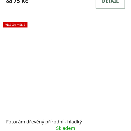
75 Kč
DETAIL
od
VÍCE ZA MÉNĚ
Fotorám dřevěný přírodní - hladký
Skladem