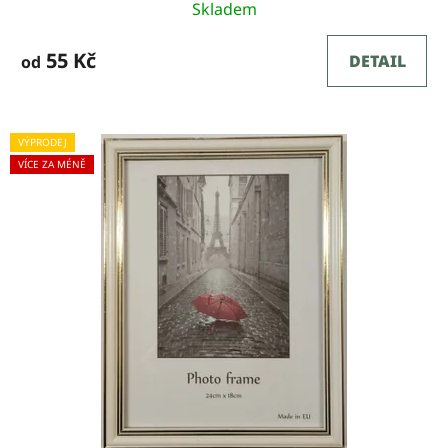
t
Skladem
ů
55 Kč
DETAIL
od
VÝPRODEJ
VÍCE ZA MÉNĚ