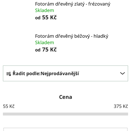
Fotorám dřevěný zlatý - frézovaný
Skladem
55 Kč
od
Fotorám dřevěný béžový - hladký
Skladem
75 Kč
od
Ř
Řadit podle:
Nejprodávanější
a
z
e
Cena
n
55
Kč
375
Kč
í
p