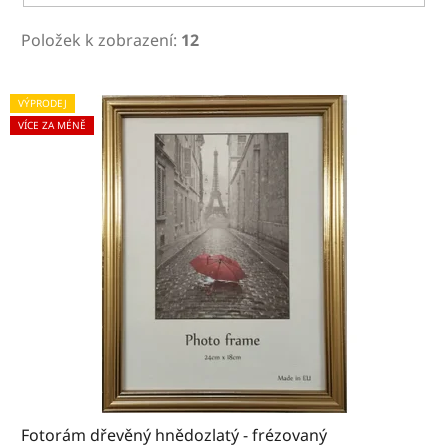
Položek k zobrazení:
12
V
VÝPRODEJ
ý
VÍCE ZA MÉNĚ
p
i
s
p
r
o
d
u
k
Fotorám dřevěný hnědozlatý - frézovaný