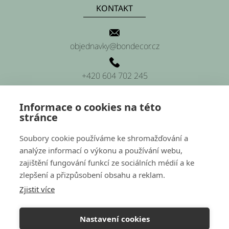
KONTAKT
objednavky@bondecor.cz
+420 604 702 245
Informace o cookies na této
stránce
SÍDLO FIRMY
Soubory cookie používáme ke shromažďování a
analýze informací o výkonu a používání webu,
Platnéřská 88/9, Praha 1 (sídlo firmy)
zajištění fungování funkcí ze sociálních médií a ke
zlepšení a přizpůsobení obsahu a reklam.
Hluchov 157, 798 41 Hluchov (provozovna a sklady)
Zjistit více
Nastavení cookies