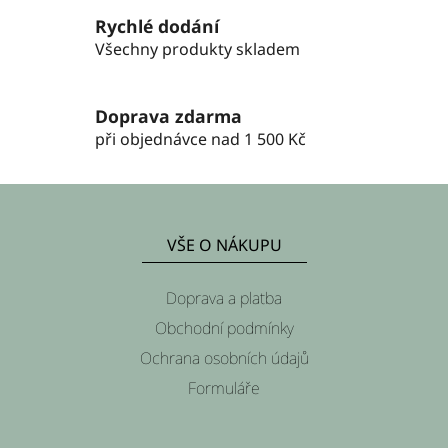
ý
Rychlé dodání
p
i
Všechny produkty skladem
s
u
Doprava zdarma
při objednávce nad 1 500 Kč
Z
á
VŠE O NÁKUPU
p
a
Doprava a platba
t
Obchodní podmínky
í
Ochrana osobních údajů
Formuláře