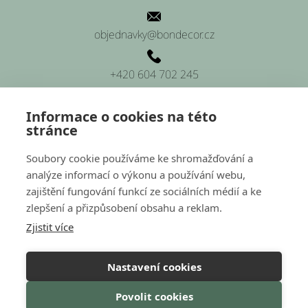
objednavky@bondecor.cz
+420 604 702 245
Informace o cookies na této
stránce
SÍDLO FIRMY
Soubory cookie používáme ke shromažďování a
analýze informací o výkonu a používání webu,
Platnéřská 88/9, Praha 1 (sídlo firmy)
zajištění fungování funkcí ze sociálních médií a ke
zlepšení a přizpůsobení obsahu a reklam.
Hluchov 157, 798 41 Hluchov (provozovna a sklady)
Zjistit více
Nastavení cookies
Nakódovalo
Remedio Digital
|
Povolit cookies
Vytvořil Shoptet