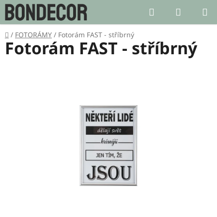
Přejít
Hledat
NÁKUP
na
KOŠÍK
obsah
Domů
/
FOTORÁMY
/
Fotorám FAST - stříbrný
Fotorám FAST - stříbrný