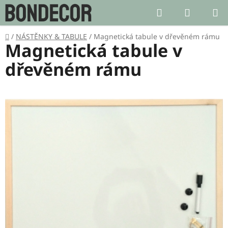
Přejít
Hledat
NÁKUP
na
KOŠÍK
obsah
Domů
/
NÁSTĚNKY & TABULE
/
Magnetická tabule v dřevěném rámu
Magnetická tabule v
dřevěném rámu