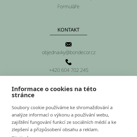
Formuláře
KONTAKT
objednavky@bondecor.cz
+420 604 702 245
Informace o cookies na této
stránce
SÍDLO FIRMY
Soubory cookie používáme ke shromažďování a
analýze informací o výkonu a používání webu,
Platnéřská 88/9, Praha 1 (sídlo firmy)
zajištění fungování funkcí ze sociálních médií a ke
zlepšení a přizpůsobení obsahu a reklam.
Hluchov 157, 798 41 Hluchov (provozovna a sklady)