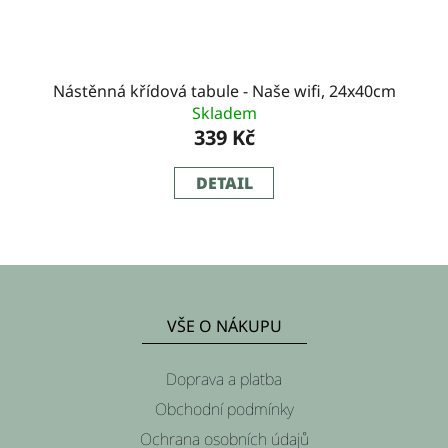
Nástěnná křídová tabule - Naše wifi, 24x40cm
Skladem
339 Kč
DETAIL
Z
á
VŠE O NÁKUPU
p
a
Doprava a platba
t
Obchodní podmínky
í
Ochrana osobních údajů