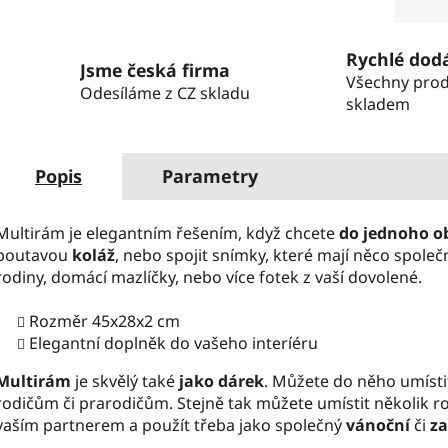
Měrná
Rychlé dod
Jsme česká firma
Všechny pro
Odesíláme z CZ skladu
skladem
Popis
Parametry
Multirám je elegantním řešením, když chcete
do jednoho o
poutavou
koláž
, nebo spojit snímky, které mají něco spole
rodiny, domácí mazlíčky, nebo více fotek z vaší dovolené.
Rozměr 45x28x2 cm
Elegantní doplněk do vašeho interíéru
Multirám
je skvělý také
jako dárek
. Můžete do něho umísti
rodičům či prarodičům. Stejně tak můžete umístit několik rom
vaším partnerem a použít třeba jako společný
vánoční
či
za