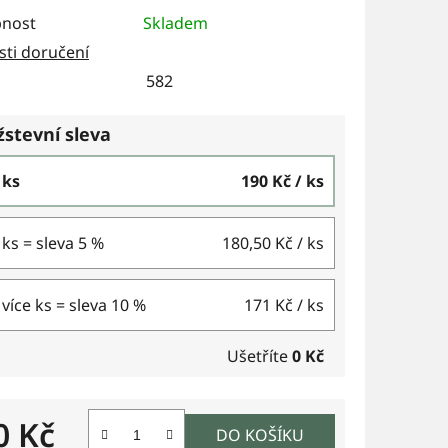
nost
Skladem
ti doručení
582
stevní sleva
4 ks
190 Kč
/ ks
9 ks = sleva 5 %
180,50 Kč
/ ks
 více ks = sleva 10 %
171 Kč
/ ks
Ušetříte
0 Kč
0 Kč
DO KOŠÍKU