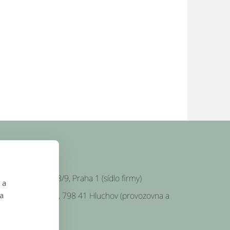
SÍDLO FIRMY
Platnéřská 88/9, Praha 1 (sídlo firmy)
 a
Hluchov 157, 798 41 Hluchov (provozovna a
 a
klady)