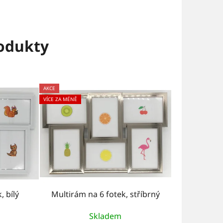
rodukty
AKCE
VÍCE ZA MÉNĚ
, bílý
Multirám na 6 fotek, stříbrný
Skladem