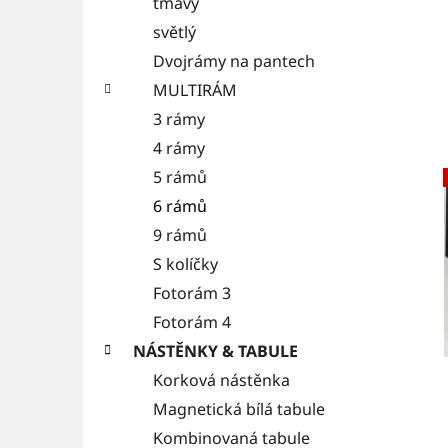
tmavý
světlý
Dvojrámy na pantech
MULTIRÁM
3 rámy
4 rámy
5 rámů
6 rámů
9 rámů
S kolíčky
Fotorám 3
Fotorám 4
NÁSTĚNKY & TABULE
Korková nástěnka
Magnetická bílá tabule
Kombinovaná tabule