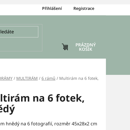
Přihlášení
Registrace
PRÁZDNÝ
NÁKUPNÍ
KOŠÍK
KOŠÍK
ORÁMY
/
MULTIRÁM
/
6 rámů
/
Multirám na 6 fotek,
tirám na 6 fotek,
ědý
ám hnědý na 6 fotografií, rozměr 45x28x2 cm