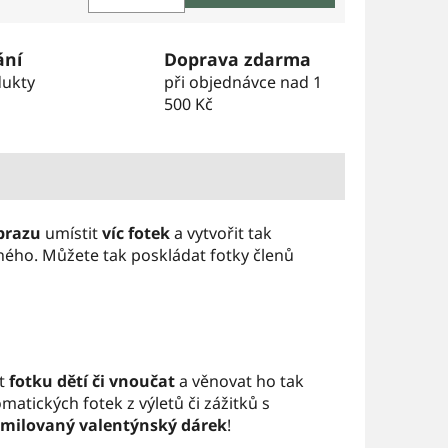
 cena:
ání
Doprava zdarma
dukty
při objednávce nad 1
500 Kč
brazu
umístit
víc fotek
a vytvořit tak
čného. Můžete tak poskládat fotky členů
t
fotku dětí či vnoučat
a věnovat ho tak
atických fotek z výletů či zážitků s
milovaný valentýnský dárek
!