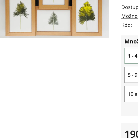
Dostup
Možnos
Kód:
Množ
1 - 
5 - 
10 a
19