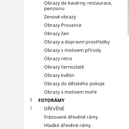
Obrazy do kavárny, restaurace,
i
a
penzionu
e
n
Zenové obrazy
Obrazy Provance
n
Obrazy žen
í
Obrazy a dopravní prostředky
p
Obrazy s motivem přírody
a
Obrazy retro
n
Obrazy černozlaté
e
Obrazy květin
l
Obrazy do dětského pokoje
Obrazy s motivem moře
FOTORÁMY
DŘEVĚNÉ
Frézované dřevěné rámy
Hladké dřevěné rámy