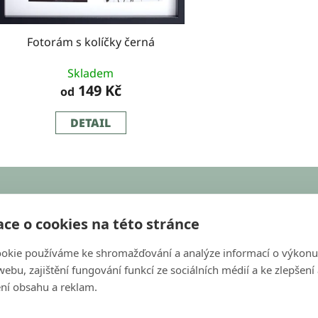
Fotorám s kolíčky černá
Skladem
149 Kč
od
DETAIL
KONTAKT
ce o cookies na této stránce
objednavky@bondecor.cz
okie používáme ke shromažďování a analýze informací o výkonu
+420 604 702 245
ebu, zajištění fungování funkcí ze sociálních médií a ke zlepšení
s
ní obsahu a reklam.