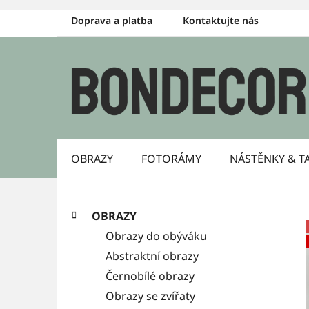
Přejít
Doprava a platba
Kontaktujte nás
na
obsah
OBRAZY
FOTORÁMY
NÁSTĚNKY & T
P
K
Přeskočit
OBRAZY
a
kategorie
o
Obrazy do obýváku
t
s
Abstraktní obrazy
e
g
Černobílé obrazy
t
o
Obrazy se zvířaty
r
r