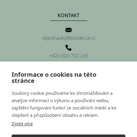
KONTAKT
objednavky@bondecor.cz
+420 604 702 245
Informace o cookies na této
stránce
SÍDLO FIRMY
Soubory cookie používáme ke shromažďování a
analýze informací o výkonu a používání webu,
Platnéřská 88/9, Praha 1 (sídlo firmy)
zajištění fungování funkcí ze sociálních médií a ke
zlepšení a přizpůsobení obsahu a reklam.
Hluchov 157, 798 41 Hluchov (provozovna a sklady)
Zjistit více