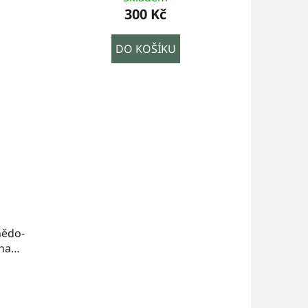
300 Kč
DO KOŠÍKU
nědo-
 na
cm