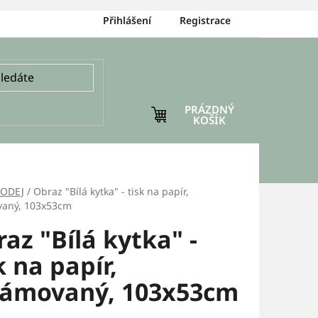
Přihlášení
Registrace
PRÁZDNÝ
NÁKUPNÍ
KOŠÍK
KOŠÍK
RODEJ
/
Obraz "Bílá kytka" - tisk na papír,
vaný, 103x53cm
az "Bílá kytka" -
k na papír,
rámovaný, 103x53cm