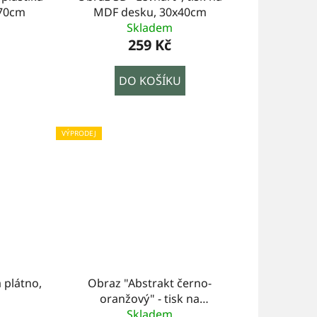
x70cm
MDF desku, 30x40cm
Skladem
259 Kč
DO KOŠÍKU
VÝPRODEJ
a plátno,
Obraz "Abstrakt černo-
oranžový" - tisk na
plátno,150x50cm
Skladem