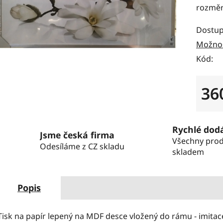
rozměr
Dostup
Možnos
Kód:
36
Měrná
Rychlé dod
Jsme česká firma
Všechny pro
Odesíláme z CZ skladu
skladem
Popis
Tisk na papír lepený na MDF desce vložený do rámu - imit