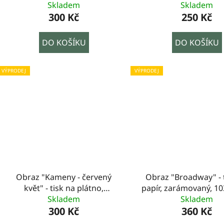
Skladem
Skladem
300 Kč
250 Kč
DO KOŠÍKU
DO KOŠÍKU
VÝPRODEJ
VÝPRODEJ
Obraz "Kameny - červený
Obraz "Broadway" - 
květ" - tisk na plátno,
papír, zarámovaný, 1
150x50cm
Skladem
Skladem
300 Kč
360 Kč