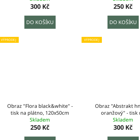
300 Kč
250 Kč
DO KOŠÍKU
DO KOŠÍKU
VÝPRODEJ
VÝPRODEJ
Obraz "Flora black&white" -
Obraz "Abstrakt h
tisk na plátno, 120x50cm
oranžový" - tisk
Skladem
plátno,150x50
Skladem
250 Kč
300 Kč