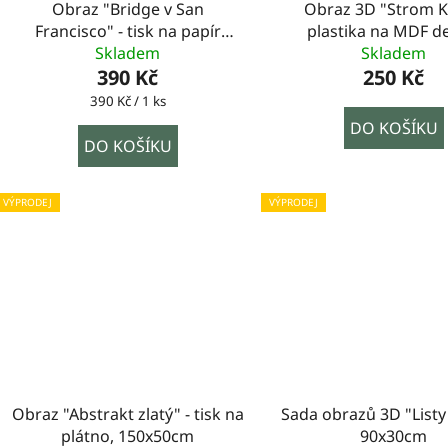
Obraz "Bridge v San
Obraz 3D "Strom 
Francisco" - tisk na papír
plastika na MDF d
lepený na MDF desku,
Skladem
50x70cm
Skladem
100x70cm
390 Kč
250 Kč
Měrná
390 Kč / 1 ks
cena:
DO KOŠÍKU
DO KOŠÍKU
VÝPRODEJ
VÝPRODEJ
Obraz "Abstrakt zlatý" - tisk na
Sada obrazů 3D "Listy
plátno, 150x50cm
90x30cm