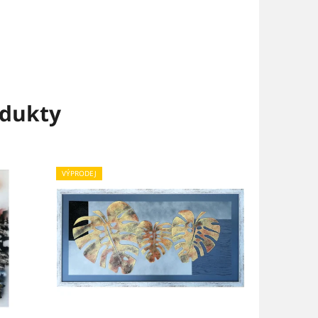
dukty
VÝPRODEJ