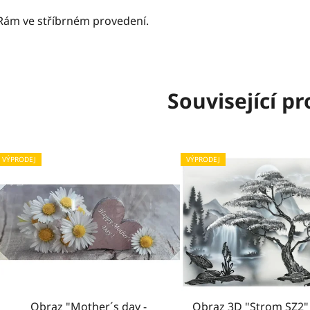
Rám ve stříbrném provedení.
Související p
VÝPRODEJ
VÝPRODEJ
Obraz "Mother´s day -
Obraz 3D "Strom SZ2" 