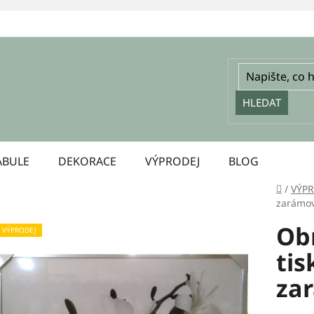
HLEDAT
ABULE
DEKORACE
VÝPRODEJ
BLOG
Domů
/
VÝP
zarámo
Obr
VÝPRODEJ
tis
za