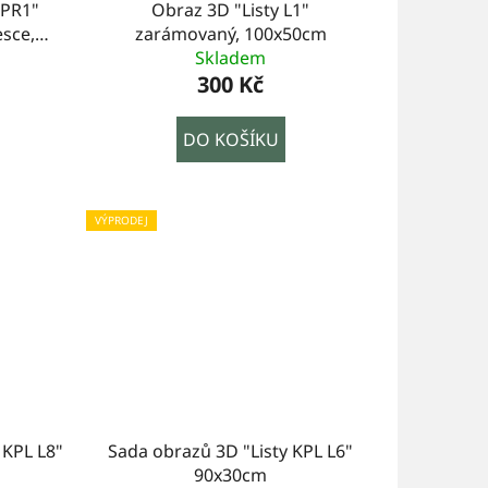
KPR1"
Obraz 3D "Listy L1"
esce,
zarámovaný, 100x50cm
Skladem
300 Kč
DO KOŠÍKU
VÝPRODEJ
 KPL L8"
Sada obrazů 3D "Listy KPL L6"
90x30cm