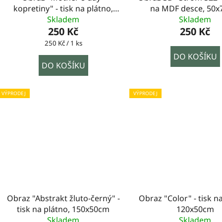
kopretiny" - tisk na plátno,
na MDF desce, 50
120x50cm
Skladem
Skladem
250 Kč
250 Kč
Měrná
250 Kč / 1 ks
cena:
DO KOŠÍKU
DO KOŠÍKU
VÝPRODEJ
VÝPRODEJ
Obraz "Abstrakt žluto-černý" -
Obraz "Color" - tisk n
tisk na plátno, 150x50cm
120x50cm
Skladem
Skladem