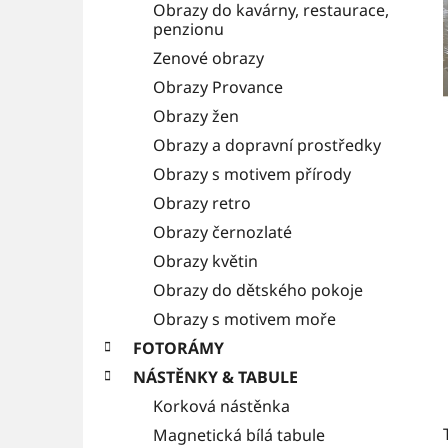
Obrazy do kavárny, restaurace,
i
a
penzionu
e
n
Zenové obrazy
Obrazy Provance
n
Obrazy žen
í
Obrazy a dopravní prostředky
p
Obrazy s motivem přírody
a
Obrazy retro
n
Obrazy černozlaté
e
Obrazy květin
l
Obrazy do dětského pokoje
Obrazy s motivem moře
FOTORÁMY
NÁSTĚNKY & TABULE
Korková nástěnka
Magnetická bílá tabule