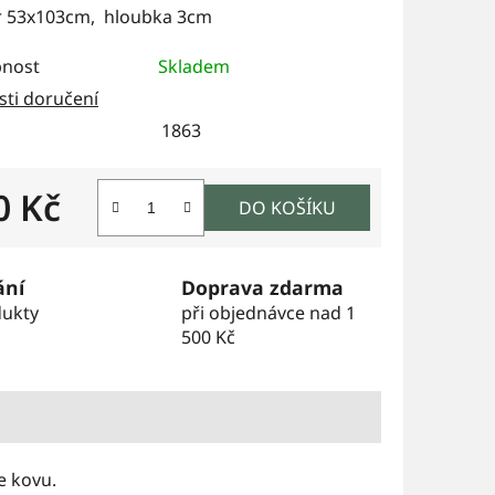
 53x103cm, hloubka 3cm
nost
Skladem
ti doručení
1863
0 Kč
DO KOŠÍKU
 cena:
ání
Doprava zdarma
dukty
při objednávce nad 1
500 Kč
ace kovu.