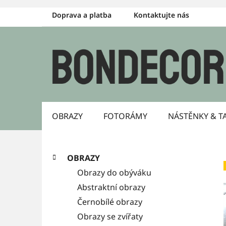
Přejít
Doprava a platba
Kontaktujte nás
na
obsah
OBRAZY
FOTORÁMY
NÁSTĚNKY & T
P
K
Přeskočit
OBRAZY
a
kategorie
o
Obrazy do obýváku
t
s
Abstraktní obrazy
e
g
Černobílé obrazy
t
o
Obrazy se zvířaty
r
r