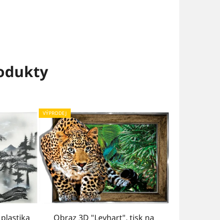
rodukty
VÝPRODEJ
plastika
Obraz 3D "Levhart", tisk na