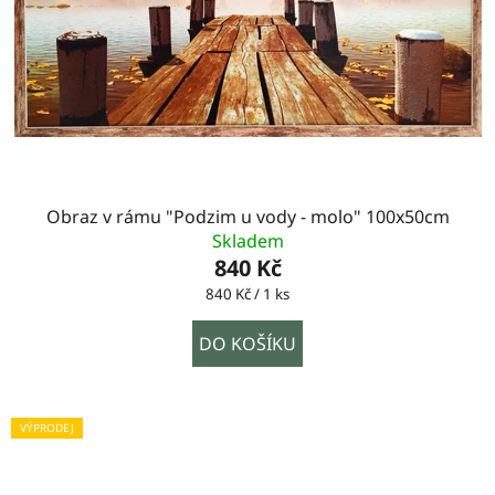
Obraz v rámu "Podzim u vody - molo" 100x50cm
Skladem
840 Kč
Měrná
840 Kč / 1 ks
cena:
DO KOŠÍKU
VÝPRODEJ