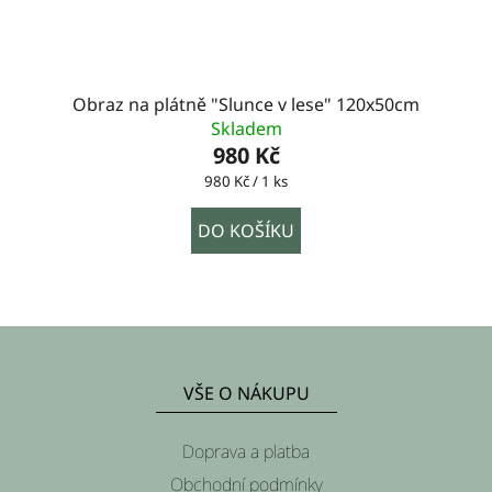
Obraz na plátně "Slunce v lese" 120x50cm
Skladem
980 Kč
Měrná
980 Kč / 1 ks
cena:
DO KOŠÍKU
Z
á
VŠE O NÁKUPU
p
a
Doprava a platba
t
Obchodní podmínky