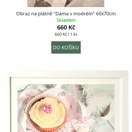
Obraz na plátně "Dáma v modrém" 60x70cm
Skladem
660 Kč
Měrná
660 Kč / 1 ks
cena:
DO KOŠÍKU