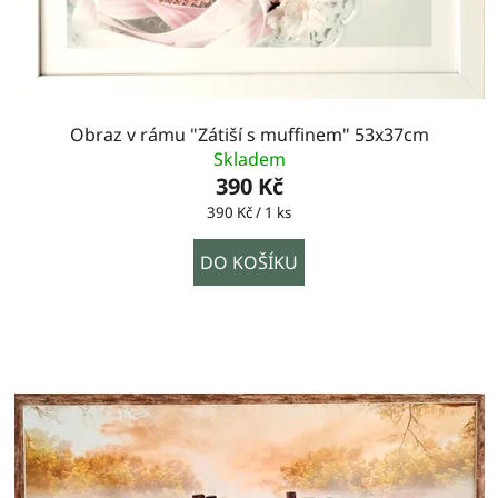
Obraz v rámu "Zátiší s muffinem" 53x37cm
Skladem
390 Kč
Měrná
390 Kč / 1 ks
cena:
DO KOŠÍKU