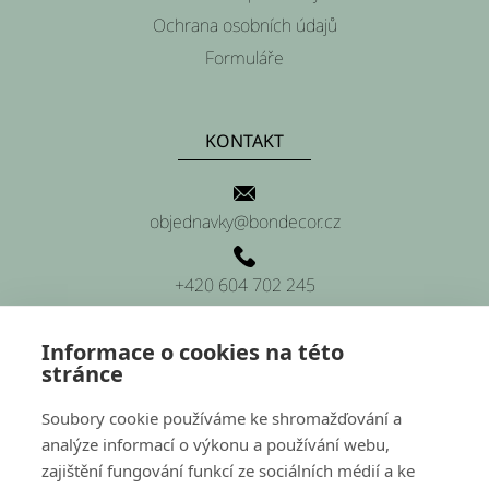
í
Ochrana osobních údajů
Formuláře
KONTAKT
objednavky@bondecor.cz
+420 604 702 245
Informace o cookies na této
stránce
SÍDLO FIRMY
Soubory cookie používáme ke shromažďování a
analýze informací o výkonu a používání webu,
Platnéřská 88/9, Praha 1 (sídlo firmy)
zajištění fungování funkcí ze sociálních médií a ke