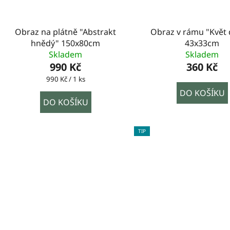
Obraz na plátně "Abstrakt
Obraz v rámu "Květ 
hnědý" 150x80cm
43x33cm
Skladem
Skladem
990 Kč
360 Kč
Měrná
990 Kč / 1 ks
cena:
DO KOŠÍKU
DO KOŠÍKU
TIP