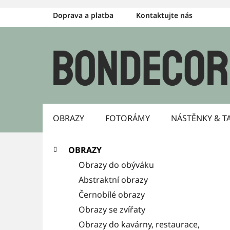
Přejít
Doprava a platba
Kontaktujte nás
na
obsah
OBRAZY
FOTORÁMY
NÁSTĚNKY & T
P
K
Přeskočit
OBRAZY
a
kategorie
o
Obrazy do obýváku
t
s
Abstraktní obrazy
e
g
Černobílé obrazy
t
o
Obrazy se zvířaty
r
r
Obrazy do kavárny, restaurace,
i