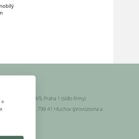
nobílý
cm
SÍDLO FIRMY
Platnéřská 88/9, Praha 1 (sídlo firmy)
 a
Hluchov 157, 798 41 Hluchov (provozovna a
 a
klady)