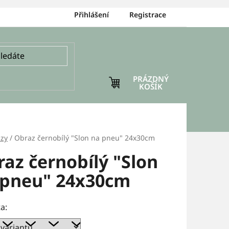
Přihlášení
Registrace
PRÁZDNÝ
NÁKUPNÍ
KOŠÍK
KOŠÍK
zy
/
Obraz černobílý "Slon na pneu" 24x30cm
az černobílý "Slon
 pneu" 24x30cm
a: