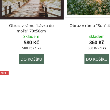
Obraz v rámu "Lávka do
Obraz v rámu "Sun" 
moře" 70x50cm
Skladem
Skladem
580 Kč
360 Kč
Měrná
Měrná
580 Kč / 1 ks
360 Kč / 1 ks
cena:
cena:
DO KOŠÍKU
DO KOŠÍKU
AKCE