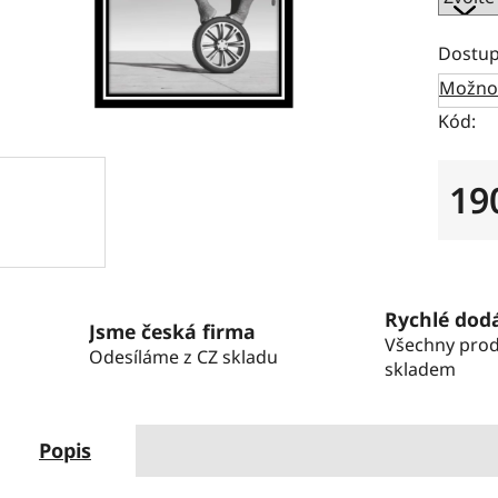
Dostup
Možnos
Kód:
19
Měrná
Rychlé dod
Jsme česká firma
Všechny pro
Odesíláme z CZ skladu
skladem
Popis