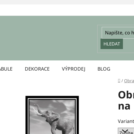
HLEDAT
ABULE
DEKORACE
VÝPRODEJ
BLOG
Domů
/
Obra
Obr
na
Variant