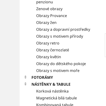
a
penzionu
e
n
Zenové obrazy
Obrazy Provance
n
Obrazy žen
í
Obrazy a dopravní prostředky
p
Obrazy s motivem přírody
a
Obrazy retro
n
Obrazy černozlaté
e
Obrazy květin
l
Obrazy do dětského pokoje
Obrazy s motivem moře
FOTORÁMY
NÁSTĚNKY & TABULE
Korková nástěnka
Magnetická bílá tabule
Kombinovaná tabule