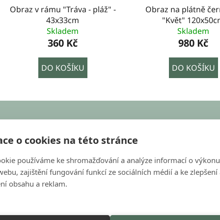
Obraz v rámu "Tráva - pláž" -
Obraz na plátně čer
43x33cm
"Květ" 120x50
Skladem
Skladem
360 Kč
980 Kč
DO KOŠÍKU
DO KOŠÍKU
KONTAKT
ce o cookies na této stránce
objednavky@bondecor.cz
okie používáme ke shromažďování a analýze informací o výkonu
+420 604 702 245
ebu, zajištění fungování funkcí ze sociálních médií a ke zlepšení
s
ní obsahu a reklam.