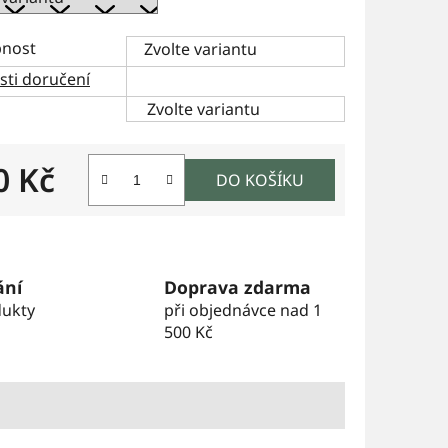
nost
Zvolte variantu
ti doručení
Zvolte variantu
0 Kč
DO KOŠÍKU
 cena:
ání
Doprava zdarma
dukty
při objednávce nad 1
500 Kč