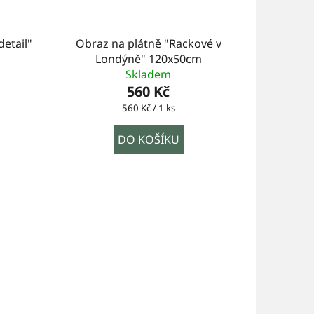
detail"
Obraz na plátně "Rackové v
Londýně" 120x50cm
Skladem
560 Kč
Měrná
560 Kč / 1 ks
cena:
DO KOŠÍKU