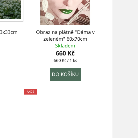
43x33cm
Obraz na plátně "Dáma v
zeleném" 60x70cm
Skladem
660 Kč
Měrná
660 Kč / 1 ks
cena:
DO KOŠÍKU
AKCE