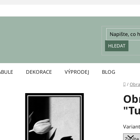
HLEDAT
ABULE
DEKORACE
VÝPRODEJ
BLOG
Domů
/
Obra
Obr
"T
Variant