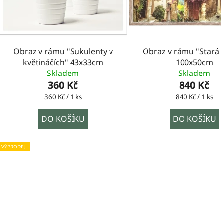
Obraz v rámu "Sukulenty v
Obraz v rámu "Stará 
květináčích" 43x33cm
100x50cm
Skladem
Skladem
360 Kč
840 Kč
Měrná
Měrná
360 Kč / 1 ks
840 Kč / 1 ks
cena:
cena:
DO KOŠÍKU
DO KOŠÍKU
VÝPRODEJ