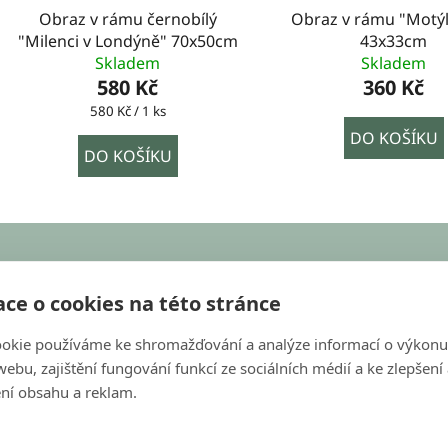
Obraz v rámu černobílý
Obraz v rámu "Motýl
"Milenci v Londýně" 70x50cm
43x33cm
Skladem
Skladem
580 Kč
360 Kč
Měrná
580 Kč / 1 ks
cena:
DO KOŠÍKU
DO KOŠÍKU
KONTAKT
ce o cookies na této stránce
objednavky@bondecor.cz
okie používáme ke shromažďování a analýze informací o výkonu
+420 604 702 245
ebu, zajištění fungování funkcí ze sociálních médií a ke zlepšení
s
ní obsahu a reklam.