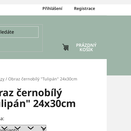
Přihlášení
Registrace
PRÁZDNÝ
NÁKUPNÍ
KOŠÍK
KOŠÍK
zy
/
Obraz černobílý "Tulipán" 24x30cm
az černobílý
ulipán" 24x30cm
a: