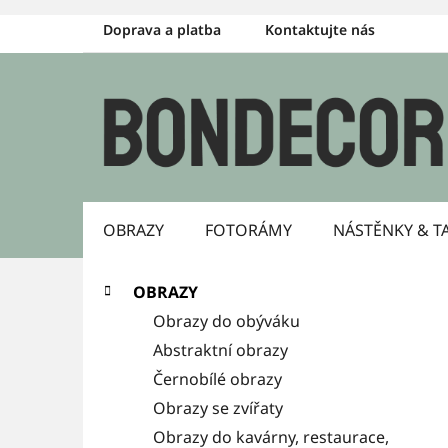
Přejít
Doprava a platba
Kontaktujte nás
na
obsah
OBRAZY
FOTORÁMY
NÁSTĚNKY & T
P
K
Přeskočit
OBRAZY
a
kategorie
o
Obrazy do obýváku
t
s
Abstraktní obrazy
e
g
Černobílé obrazy
t
o
Obrazy se zvířaty
r
r
Obrazy do kavárny, restaurace,
i