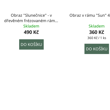
Obraz "Slunečnice" - v
Obraz v rámu "Sun" 
dřevěném frézovaném rámu,
100x60cm
Skladem
Skladem
490 Kč
360 Kč
Měrná
360 Kč / 1 ks
cena:
DO KOŠÍKU
DO KOŠÍKU