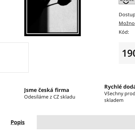
Dostup
Možnos
Kód:
19
Měrná
Rychlé dod
Jsme česká firma
Všechny pro
Odesíláme z CZ skladu
skladem
Popis