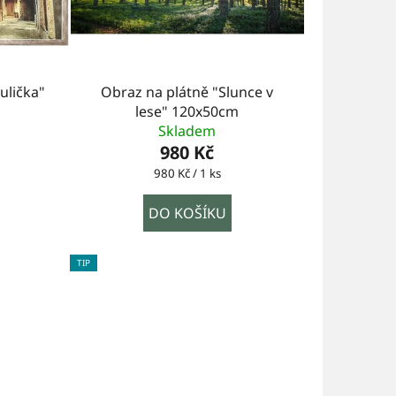
ulička"
Obraz na plátně "Slunce v
lese" 120x50cm
Skladem
980 Kč
Měrná
980 Kč / 1 ks
cena:
DO KOŠÍKU
TIP