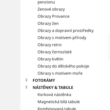
a
penzionu
e
n
Zenové obrazy
Obrazy Provance
n
Obrazy žen
í
Obrazy a dopravní prostředky
p
Obrazy s motivem přírody
a
Obrazy retro
n
Obrazy černozlaté
e
Obrazy květin
l
Obrazy do dětského pokoje
Obrazy s motivem moře
FOTORÁMY
NÁSTĚNKY & TABULE
Korková nástěnka
Magnetická bílá tabule
Kombinovaná tabule