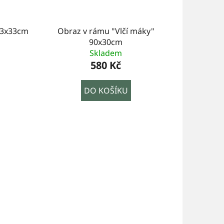
43x33cm
Obraz v rámu "Vlčí máky"
90x30cm
Skladem
580 Kč
DO KOŠÍKU