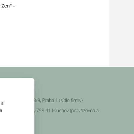
 Zen" -
SÍDLO FIRMY
Platnéřská 88/9, Praha 1 (sídlo firmy)
 a
Hluchov 157, 798 41 Hluchov (provozovna a
 a
klady)