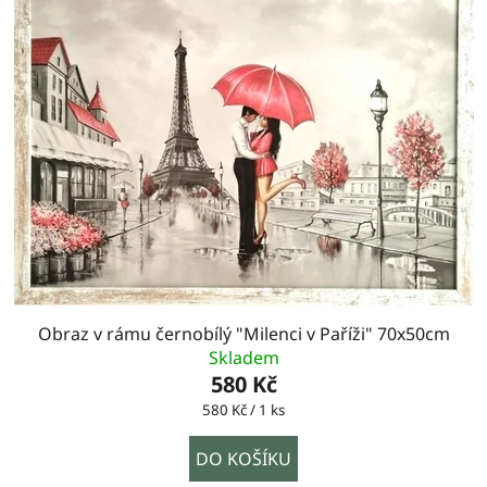
Obraz v rámu černobílý "Milenci v Paříži" 70x50cm
Skladem
580 Kč
Měrná
580 Kč / 1 ks
cena:
DO KOŠÍKU