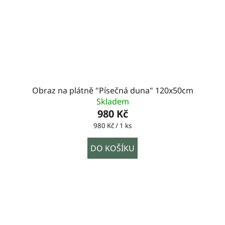
Obraz na plátně "Písečná duna" 120x50cm
Skladem
980 Kč
Měrná
980 Kč / 1 ks
cena:
DO KOŠÍKU