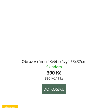
Obraz v rámu "Květ trávy" 53x37cm
Skladem
390 Kč
Měrná
390 Kč / 1 ks
cena:
DO KOŠÍKU
VÝPRODEJ