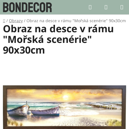
Přejít
Hledat
NÁKUP
na
KOŠÍK
obsah
Domů
/
Obrazy
/
Obraz na desce v rámu "Mořská scenérie" 90x30cm
Obraz na desce v rámu
"Mořská scenérie"
90x30cm