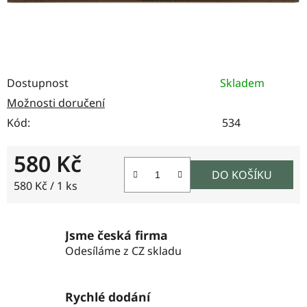
Dostupnost
Skladem
Možnosti doručení
Kód:
534
580 Kč
DO KOŠÍKU
Měrná cena:
580 Kč / 1 ks
Jsme česká firma
Odesíláme z CZ skladu
Rychlé dodání