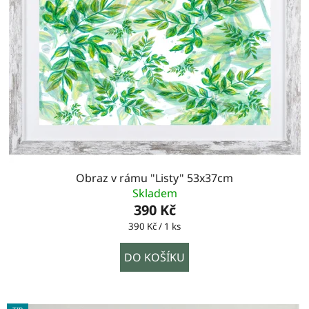
Obraz v rámu "Listy" 53x37cm
Skladem
390 Kč
Měrná
390 Kč / 1 ks
cena:
DO KOŠÍKU