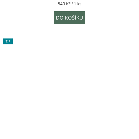
Měrná
840 Kč / 1 ks
cena:
DO KOŠÍKU
TIP