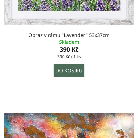
Obraz v rámu "Lavender" 53x37cm
Skladem
390 Kč
Měrná
390 Kč / 1 ks
cena:
DO KOŠÍKU