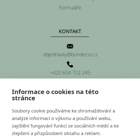
í
Formuláře
KONTAKT
objednavky@bondecor.cz
+420 604 702 245
Informace o cookies na této
stránce
SÍDLO FIRMY
Soubory cookie používáme ke shromažďování a
analýze informací o výkonu a používání webu,
Platnéřská 88/9, Praha 1 (sídlo firmy)
zajištění fungování funkcí ze sociálních médií a ke
zlepšení a přizpůsobení obsahu a reklam.
Hluchov 157, 798 41 Hluchov (provozovna a sklady)