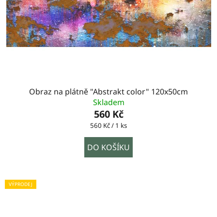
Obraz na plátně "Abstrakt color" 120x50cm
Skladem
560 Kč
Měrná
560 Kč / 1 ks
cena:
DO KOŠÍKU
VÝPRODEJ