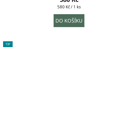
Měrná
580 Kč / 1 ks
cena:
DO KOŠÍKU
TIP