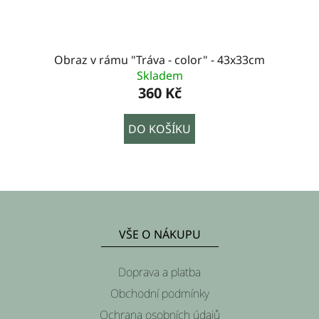
Obraz v rámu "Tráva - color" - 43x33cm
Skladem
360 Kč
DO KOŠÍKU
Z
á
VŠE O NÁKUPU
p
a
Doprava a platba
t
Obchodní podmínky
Ochrana osobních údajů