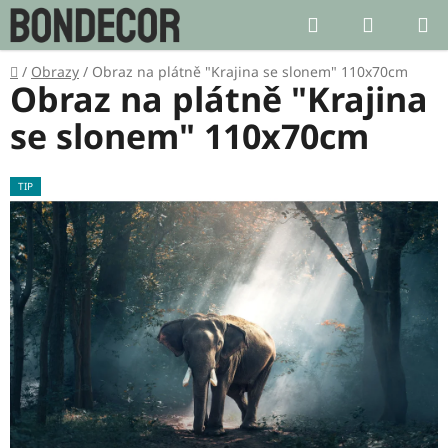
Přejít
Hledat
NÁKUP
na
KOŠÍK
obsah
Domů
/
Obrazy
/
Obraz na plátně "Krajina se slonem" 110x70cm
Obraz na plátně "Krajina
se slonem" 110x70cm
TIP