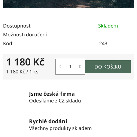
Dostupnost
Skladem
Možnosti doručení
Kód:
243
1 180 Kč
DO KOŠÍKU
Měrná cena:
1 180 Kč / 1 ks
Jsme česká firma
Odesíláme z CZ skladu
Rychlé dodání
Všechny produkty skladem