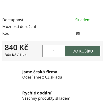
Dostupnost
Skladem
Možnosti doručení
Kód:
99
840 Kč
DO KOŠÍKU
Měrná cena:
840 Kč / 1 ks
Jsme česká firma
Odesíláme z CZ skladu
Rychlé dodání
Všechny produkty skladem