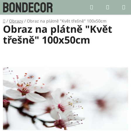
Přejít
Hledat
NÁKUP
na
KOŠÍK
obsah
Domů
/
Obrazy
/
Obraz na plátně "Květ třešně" 100x50cm
Obraz na plátně "Květ
třešně" 100x50cm