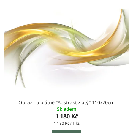
Obraz na plátně "Abstrakt zlatý" 110x70cm
Skladem
1 180 Kč
Měrná
1 180 Kč / 1 ks
cena: