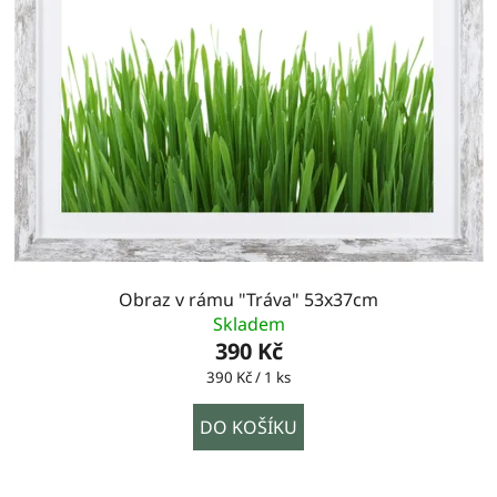
Obraz v rámu "Tráva" 53x37cm
Skladem
390 Kč
Měrná
390 Kč / 1 ks
cena:
DO KOŠÍKU