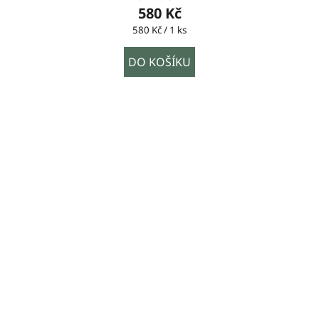
580 Kč
Měrná
580 Kč / 1 ks
cena:
DO KOŠÍKU