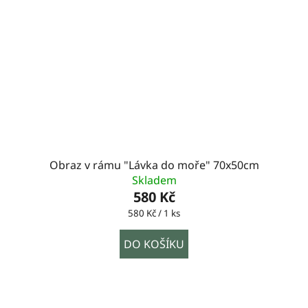
Obraz v rámu "Lávka do moře" 70x50cm
Skladem
580 Kč
Měrná
580 Kč / 1 ks
cena:
DO KOŠÍKU