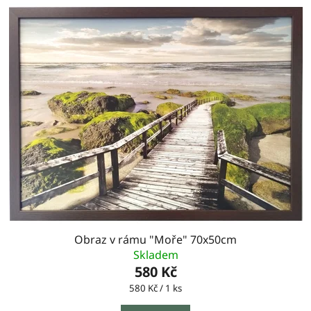
Obraz v rámu "Moře" 70x50cm
Skladem
580 Kč
Měrná
580 Kč / 1 ks
cena: