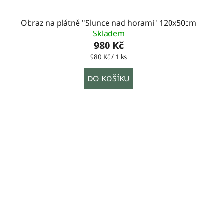
Obraz na plátně "Slunce nad horami" 120x50cm
Skladem
980 Kč
Měrná
980 Kč / 1 ks
cena:
DO KOŠÍKU