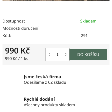
Dostupnost
Skladem
Možnosti doručení
Kód:
291
990 Kč
DO KOŠÍKU
Měrná cena:
990 Kč / 1 ks
Jsme česká firma
Odesíláme z CZ skladu
Rychlé dodání
Všechny produkty skladem