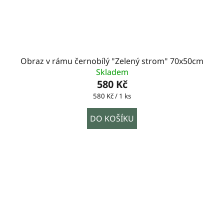
Obraz v rámu černobílý "Zelený strom" 70x50cm
Skladem
580 Kč
Měrná
580 Kč / 1 ks
cena:
DO KOŠÍKU