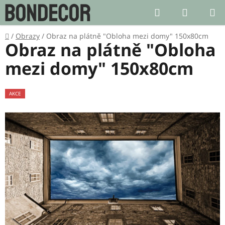
Přejít
Hledat
NÁKUP
na
KOŠÍK
obsah
Domů
/
Obrazy
/
Obraz na plátně "Obloha mezi domy" 150x80cm
Obraz na plátně "Obloha
mezi domy" 150x80cm
AKCE