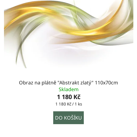
Obraz na plátně "Abstrakt zlatý" 110x70cm
Skladem
1 180 Kč
Měrná
1 180 Kč / 1 ks
cena:
DO KOŠÍKU