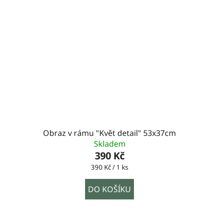
Obraz v rámu "Květ detail" 53x37cm
Skladem
390 Kč
Měrná
390 Kč / 1 ks
cena:
DO KOŠÍKU