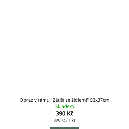
Obraz v rámu "Zátiší se židlemi" 53x37cm
Skladem
390 Kč
Měrná
390 Kč / 1 ks
cena: