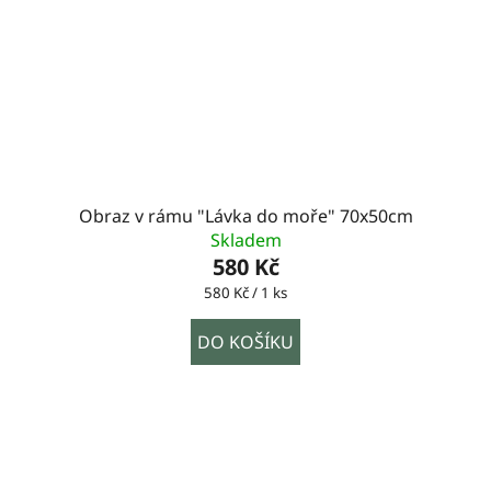
Obraz v rámu "Lávka do moře" 70x50cm
Skladem
580 Kč
Měrná
580 Kč / 1 ks
cena:
DO KOŠÍKU