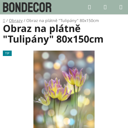
Přejít
Hledat
NÁKUP
na
KOŠÍK
obsah
Domů
/
Obrazy
/
Obraz na plátně "Tulipány" 80x150cm
Obraz na plátně
"Tulipány" 80x150cm
TIP