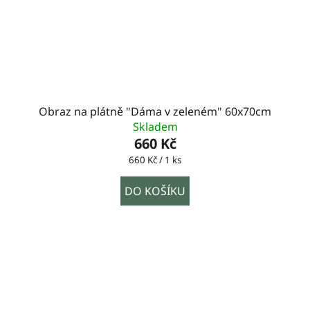
Obraz na plátně "Dáma v zeleném" 60x70cm
Skladem
660 Kč
Měrná
660 Kč / 1 ks
cena:
DO KOŠÍKU