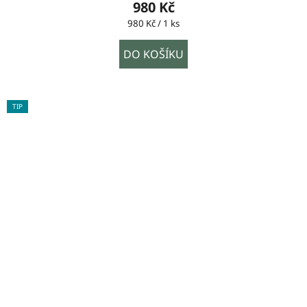
980 Kč
Měrná
980 Kč / 1 ks
cena:
DO KOŠÍKU
TIP