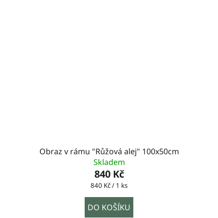
Obraz v rámu "Růžová alej" 100x50cm
Skladem
840 Kč
Měrná
840 Kč / 1 ks
cena:
DO KOŠÍKU