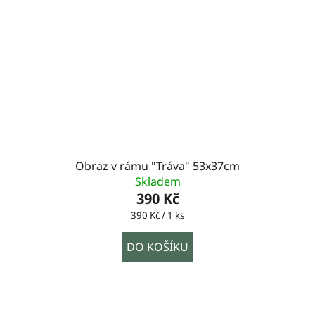
Obraz v rámu "Tráva" 53x37cm
Skladem
390 Kč
Měrná
390 Kč / 1 ks
cena:
DO KOŠÍKU