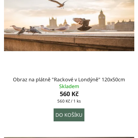
Obraz na plátně "Rackové v Londýně" 120x50cm
Skladem
560 Kč
Měrná
560 Kč / 1 ks
cena:
DO KOŠÍKU