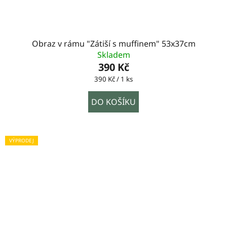
Obraz v rámu "Zátiší s muffinem" 53x37cm
Skladem
390 Kč
Měrná
390 Kč / 1 ks
cena:
DO KOŠÍKU
VÝPRODEJ