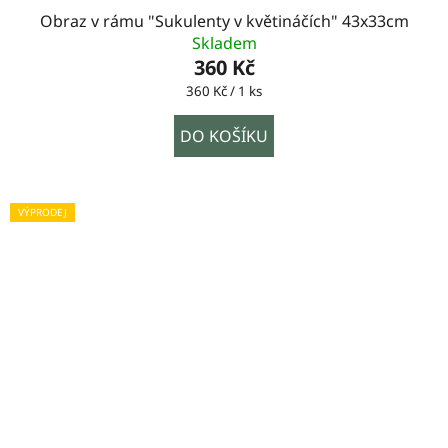
Obraz v rámu "Sukulenty v květináčích" 43x33cm
Skladem
360 Kč
Měrná
360 Kč / 1 ks
cena:
DO KOŠÍKU
VÝPRODEJ