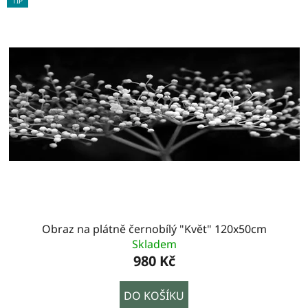
TIP
Obraz na plátně černobílý "Květ" 120x50cm
Skladem
980 Kč
DO KOŠÍKU