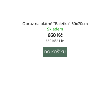
Obraz na plátně "Baletka" 60x70cm
Skladem
660 Kč
Měrná
660 Kč / 1 ks
cena:
DO KOŠÍKU