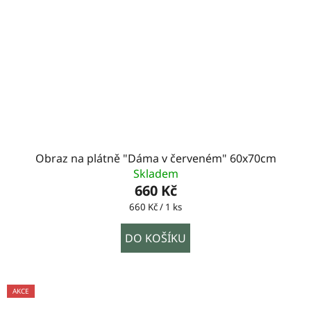
Obraz na plátně "Dáma v červeném" 60x70cm
Skladem
660 Kč
Měrná
660 Kč / 1 ks
cena:
DO KOŠÍKU
AKCE