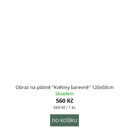
Obraz na plátně "Květiny barevné" 120x50cm
Skladem
560 Kč
Měrná
560 Kč / 1 ks
cena:
DO KOŠÍKU