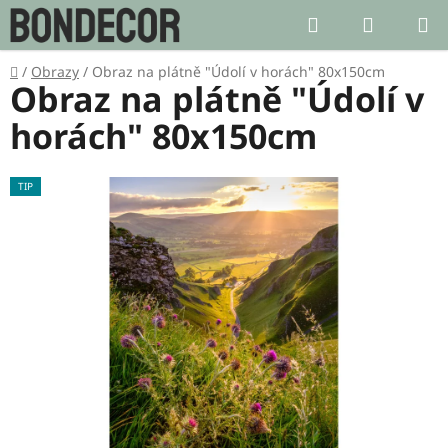
Přejít
Hledat
NÁKUP
na
KOŠÍK
obsah
Domů
/
Obrazy
/
Obraz na plátně "Údolí v horách" 80x150cm
Obraz na plátně "Údolí v
horách" 80x150cm
TIP