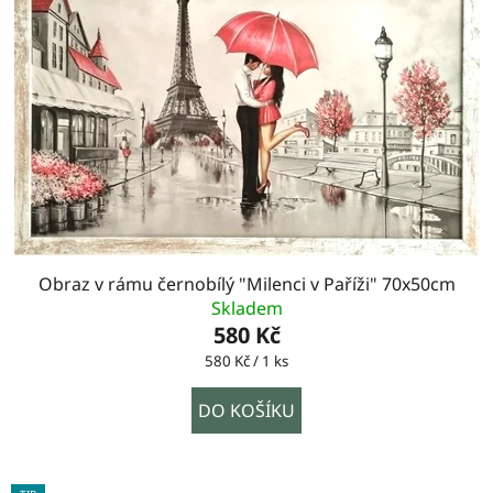
Obraz v rámu černobílý "Milenci v Paříži" 70x50cm
Skladem
580 Kč
Měrná
580 Kč / 1 ks
cena:
DO KOŠÍKU