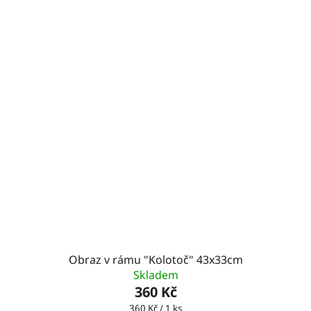
Obraz v rámu "Kolotoč" 43x33cm
Skladem
360 Kč
Měrná
360 Kč / 1 ks