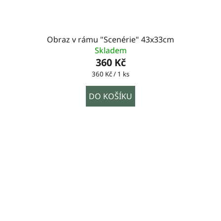
Obraz v rámu "Scenérie" 43x33cm
Skladem
360 Kč
Měrná
360 Kč / 1 ks
cena:
DO KOŠÍKU