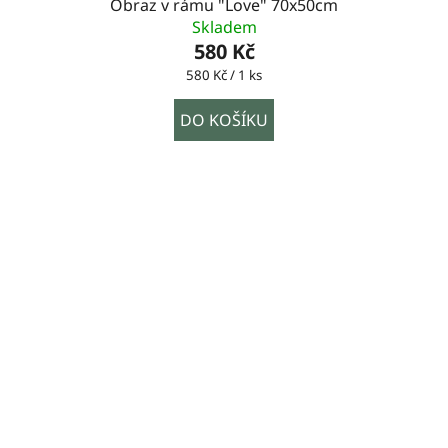
Obraz v rámu "Love" 70x50cm
Skladem
580 Kč
Měrná
580 Kč / 1 ks
cena:
DO KOŠÍKU