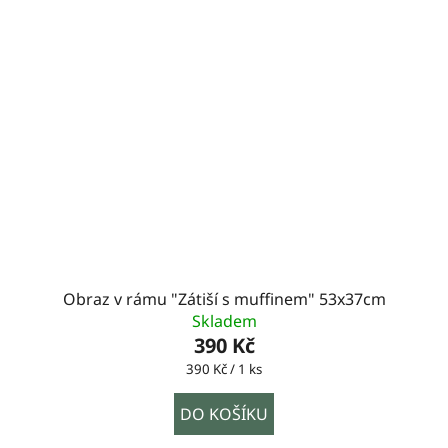
Obraz v rámu "Zátiší s muffinem" 53x37cm
Skladem
390 Kč
Měrná
390 Kč / 1 ks
cena:
DO KOŠÍKU