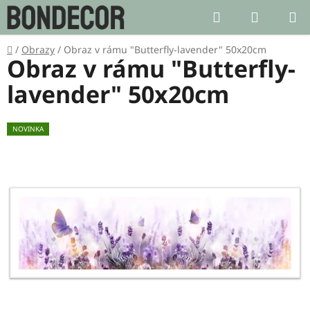
Přejít
Hledat
NÁKUP
na
KOŠÍK
obsah
Domů
/
Obrazy
/
Obraz v rámu "Butterfly-lavender" 50x20cm
Obraz v rámu "Butterfly-
lavender" 50x20cm
NOVINKA