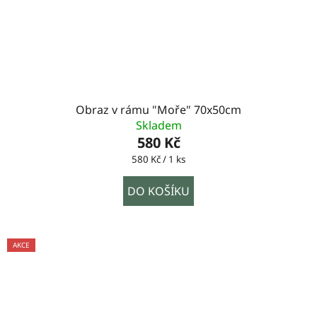
Obraz v rámu "Moře" 70x50cm
Skladem
580 Kč
Měrná
580 Kč / 1 ks
cena:
DO KOŠÍKU
AKCE