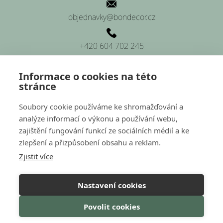
objednavky@bondecor.cz
+420 604 702 245
Informace o cookies na této
stránce
SÍDLO FIRMY
Soubory cookie používáme ke shromažďování a
analýze informací o výkonu a používání webu,
Platnéřská 88/9, Praha 1 (sídlo firmy)
zajištění fungování funkcí ze sociálních médií a ke
zlepšení a přizpůsobení obsahu a reklam.
Hluchov 157, 798 41 Hluchov (provozovna a sklady)
Zjistit více
Nastavení cookies
Nakódovalo
Remedio Digital
|
Povolit cookies
Vytvořil Shoptet
Copyright 2026
Bondecor
. Všechna práva vyhrazena.