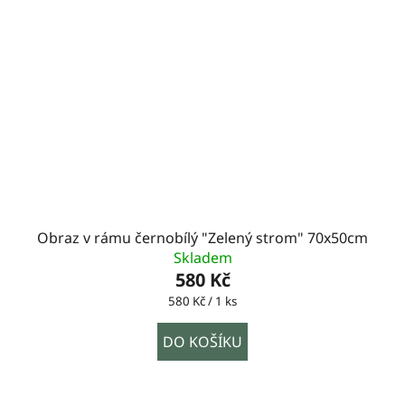
Obraz v rámu černobílý "Zelený strom" 70x50cm
Skladem
580 Kč
Měrná
580 Kč / 1 ks
cena:
DO KOŠÍKU