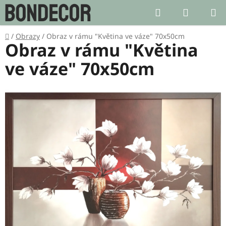
Přejít
Hledat
NÁKUP
na
KOŠÍK
obsah
Domů
/
Obrazy
/
Obraz v rámu "Květina ve váze" 70x50cm
Obraz v rámu "Květina
ve váze" 70x50cm