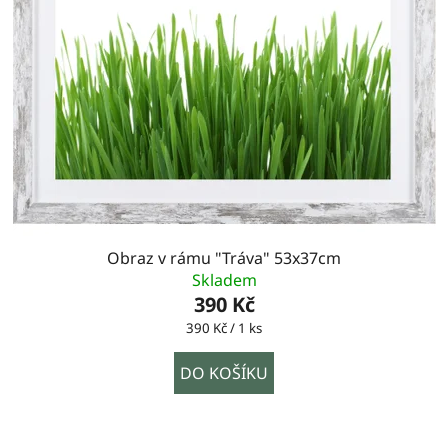
Obraz v rámu "Tráva" 53x37cm
Skladem
390 Kč
Měrná
390 Kč / 1 ks
cena:
DO KOŠÍKU