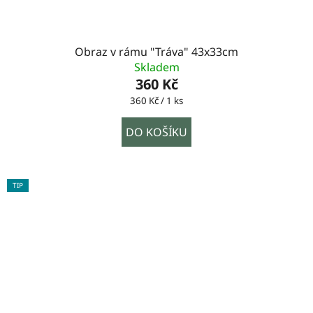
Obraz v rámu "Tráva" 43x33cm
Skladem
360 Kč
Měrná
360 Kč / 1 ks
cena:
DO KOŠÍKU
TIP