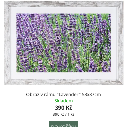
Obraz v rámu "Lavender" 53x37cm
Skladem
390 Kč
Měrná
390 Kč / 1 ks
cena:
DO KOŠÍKU