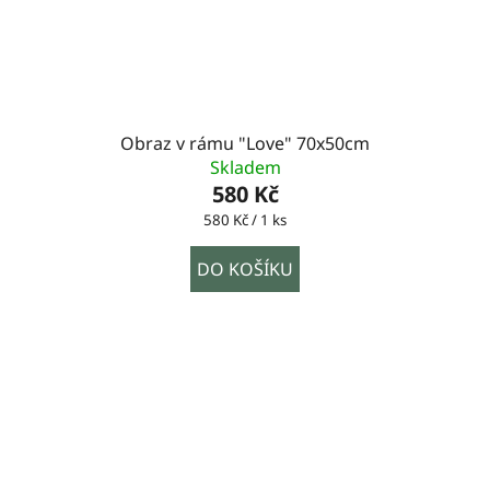
Obraz v rámu "Love" 70x50cm
Skladem
580 Kč
Měrná
580 Kč / 1 ks
cena:
DO KOŠÍKU