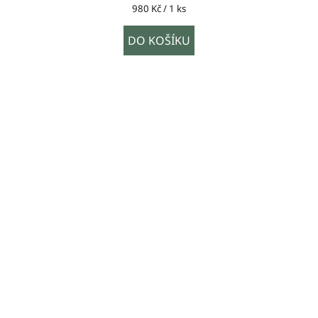
Měrná
980 Kč / 1 ks
cena:
DO KOŠÍKU