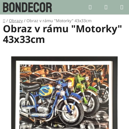
Přejít
Hledat
NÁKUP
na
KOŠÍK
obsah
Domů
/
Obrazy
/
Obraz v rámu "Motorky" 43x33cm
Obraz v rámu "Motorky"
43x33cm