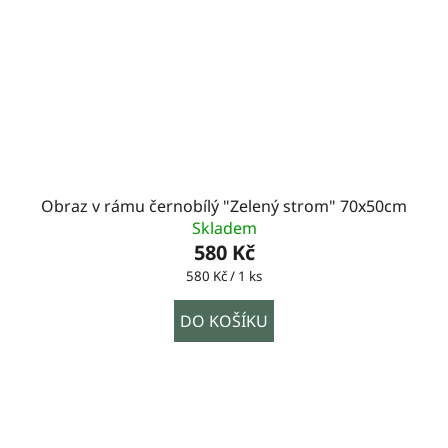
Obraz v rámu černobílý "Zelený strom" 70x50cm
Skladem
580 Kč
Měrná
580 Kč / 1 ks
cena:
DO KOŠÍKU