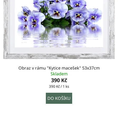
Obraz v rámu "Kytice macešek" 53x37cm
Skladem
390 Kč
Měrná
390 Kč / 1 ks
cena:
DO KOŠÍKU