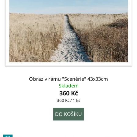
Obraz v rámu "Scenérie" 43x33cm
Skladem
360 Kč
Měrná
360 Kč / 1 ks
cena:
DO KOŠÍKU