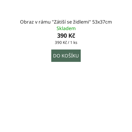
Obraz v rámu "Zátiší se židlemi" 53x37cm
Skladem
390 Kč
Měrná
390 Kč / 1 ks
cena:
DO KOŠÍKU