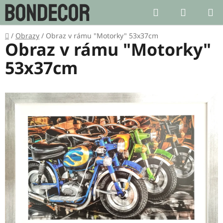
Přejít
Hledat
NÁKUP
na
KOŠÍK
obsah
Domů
/
Obrazy
/
Obraz v rámu "Motorky" 53x37cm
Obraz v rámu "Motorky"
53x37cm