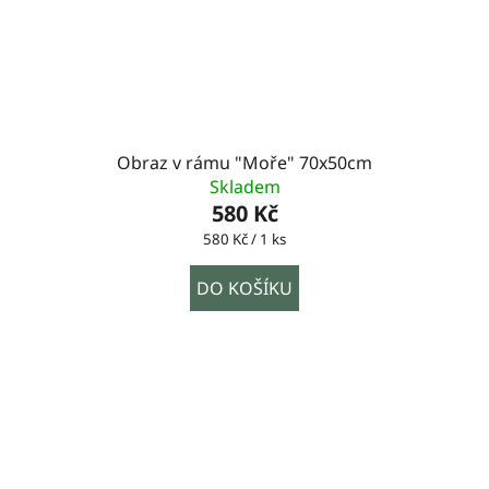
Obraz v rámu "Moře" 70x50cm
Skladem
580 Kč
Měrná
580 Kč / 1 ks
cena:
DO KOŠÍKU