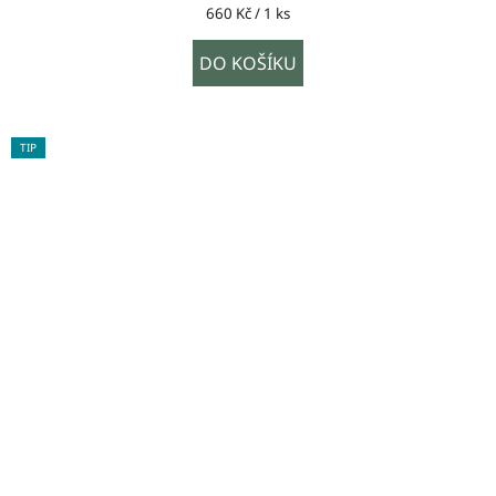
Měrná
660 Kč / 1 ks
cena:
DO KOŠÍKU
TIP