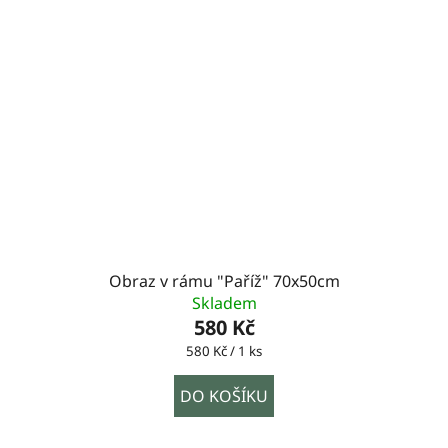
Obraz v rámu "Paříž" 70x50cm
Skladem
580 Kč
Měrná
580 Kč / 1 ks
cena:
DO KOŠÍKU