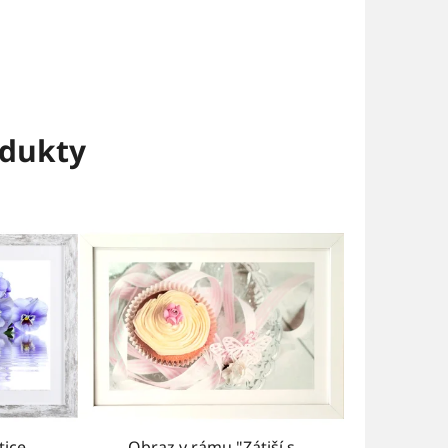
dukty
tice
Obraz v rámu "Zátiší s