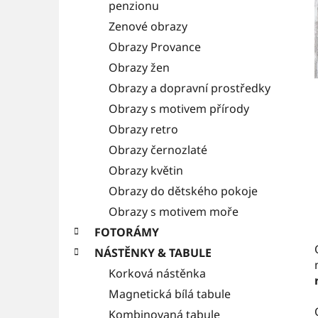
a
penzionu
e
n
Zenové obrazy
Obrazy Provance
n
Obrazy žen
í
Obrazy a dopravní prostředky
p
Obrazy s motivem přírody
a
Obrazy retro
n
Obrazy černozlaté
e
Obrazy květin
l
Obrazy do dětského pokoje
Obrazy s motivem moře
FOTORÁMY
NÁSTĚNKY & TABULE
Korková nástěnka
Magnetická bílá tabule
Kombinovaná tabule