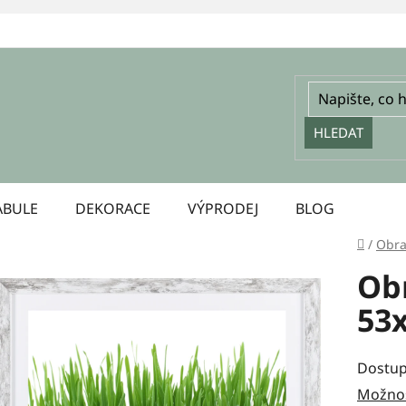
HLEDAT
ABULE
DEKORACE
VÝPRODEJ
BLOG
Domů
/
Obra
Ob
53
Dostup
Možnos