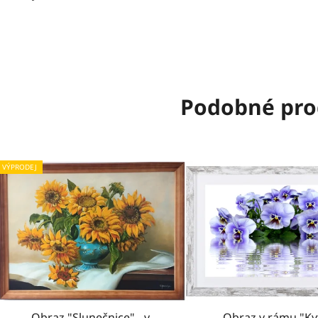
Podobné pro
VÝPRODEJ
Obraz "Slunečnice" - v
Obraz v rámu "Ky