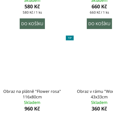
Skladem
Skladem
580 Kč
660 Kč
Měrná
Měrná
580 Kč / 1 ks
660 Kč / 1 ks
cena:
cena:
DO KOŠÍKU
DO KOŠÍKU
TIP
Obraz na plátně "Flower rosa"
Obraz v rámu "Wor
116x80cm
43x33cm
Skladem
Skladem
960 Kč
360 Kč