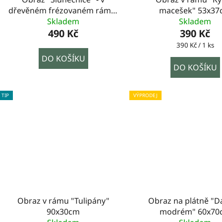
dřevěném frézovaném rámu,
macešek" 53x3
100x60cm
Skladem
Skladem
490 Kč
390 Kč
Měrná
390 Kč / 1 ks
cena:
DO KOŠÍKU
DO KOŠÍKU
TIP
VÝPRODEJ
Obraz v rámu "Tulipány"
Obraz na plátně "D
90x30cm
modrém" 60x70