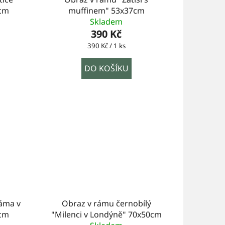
7cm
muffinem" 53x37cm
Skladem
390 Kč
Měrná
390 Kč / 1 ks
cena:
DO KOŠÍKU
áma v
Obraz v rámu černobílý
cm
"Milenci v Londýně" 70x50cm