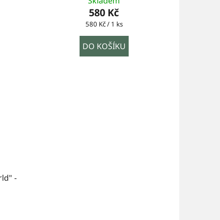
Skladem
580 Kč
Měrná
580 Kč / 1 ks
cena:
DO KOŠÍKU
ld" -