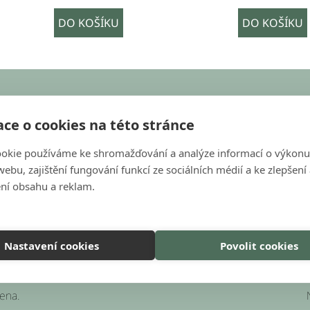
DO KOŠÍKU
DO KOŠÍKU
KONTAKT
ce o cookies na této stránce
objednavky@bondecor.cz
okie používáme ke shromažďování a analýze informací o výkonu
+420 604 702 245
ebu, zajištění fungování funkcí ze sociálních médií a ke zlepšení
s
ní obsahu a reklam.
Nastavení cookies
Povolit cookies
zena.