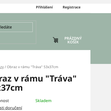
Přihlášení
Registrace
PRÁZDNÝ
NÁKUPNÍ
KOŠÍK
KOŠÍK
zy
/
Obraz v rámu "Tráva" 53x37cm
raz v rámu "Tráva"
x37cm
nost
Skladem
ti doručení