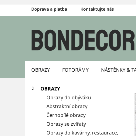
Přejít
Doprava a platba
Kontaktujte nás
na
obsah
OBRAZY
FOTORÁMY
NÁSTĚNKY & T
P
K
Přeskočit
OBRAZY
a
kategorie
o
Obrazy do obýváku
t
s
Abstraktní obrazy
e
g
Černobílé obrazy
t
o
Obrazy se zvířaty
r
r
Obrazy do kavárny, restaurace,
i