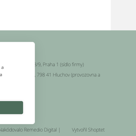
SÍDLO FIRMY
Platnéřská 88/9, Praha 1 (sídlo firmy)
 a
Hluchov 157, 798 41 Hluchov (provozovna a
 a
klady)
Nakódovalo
Remedio Digital
|
Vytvořil Shoptet