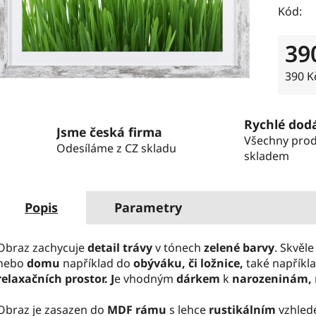
Kód:
39
Měrná
390 Kč
Rychlé dod
Jsme česká firma
Všechny pro
Odesíláme z CZ skladu
skladem
Popis
Parametry
Obraz zachycuje
detail trávy
v tónech
zelené barvy
. Skvěl
nebo
domu
například do
obýváku, či ložnice,
také napříkl
relaxačních prostor. J
e vhodným
dárkem
k
narozeninám,
Obraz je zasazen do
MDF rámu
s lehce
rustikálním
vzhle