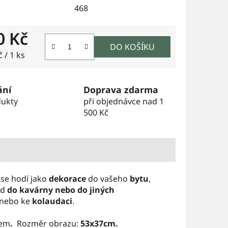
468
0 Kč
DO KOŠÍKU
 cena:
 / 1 ks
ání
Doprava zdarma
dukty
při objednávce nad 1
500 Kč
e se hodí jako
dekorace
do vašeho
bytu
,
ad
do kavárny nebo do jiných
nebo ke
kolaudaci
.
dem
.
Rozměr obrazu:
53x37cm.