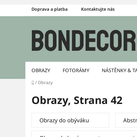
Přejít
Doprava a platba
Kontaktujte nás
na
obsah
OBRAZY
FOTORÁMY
NÁSTĚNKY & T
Domů
/
Obrazy
Obrazy
, Strana 42
Obrazy do obýváku
Abstr