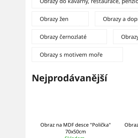
Obrazy do kavárny, restaurace, penzi
Obrazy žen
Obrazy a dop
Obrazy černozlaté
Obrazy
Obrazy s motivem moře
Nejprodávanější
Obraz na MDF desce "Polička"
Obraz
70x50cm