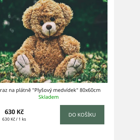
raz na plátně "Plyšový medvídek" 80x60cm
Skladem
630 Kč
DO KOŠÍKU
Měrná
630 Kč / 1 ks
cena: