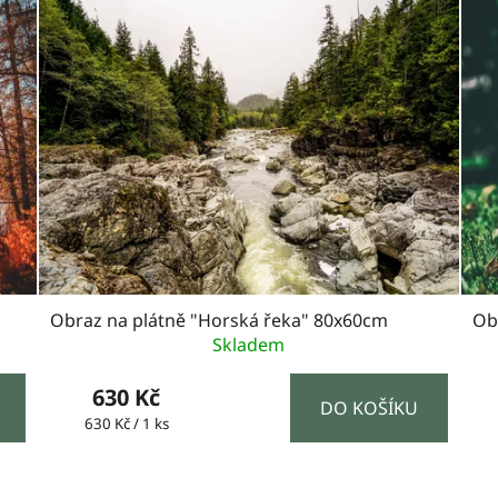
Obraz na plátně "Horská řeka" 80x60cm
Ob
Skladem
630 Kč
DO KOŠÍKU
Měrná
630 Kč / 1 ks
cena: