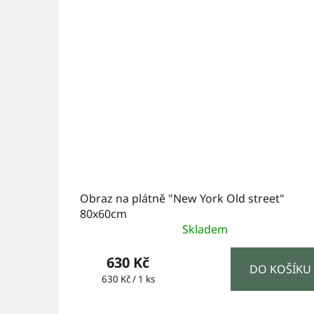
Obraz na plátně "New York Old street"
80x60cm
Skladem
630 Kč
DO KOŠÍKU
Měrná
630 Kč / 1 ks
cena: