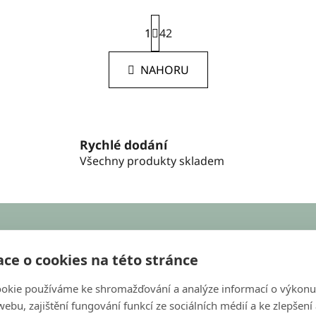
S
1
t
42
r
O
á
NAHORU
v
n
k
l
o
á
v
d
á
a
n
Rychlé dodání
c
í
Všechny produkty skladem
í
p
r
v
k
y
KONTAKT
v
ce o cookies na této stránce
ý
objednavky@bondecor.cz
p
okie používáme ke shromažďování a analýze informací o výkonu
i
ebu, zajištění fungování funkcí ze sociálních médií a ke zlepšení
+420 604 702 245