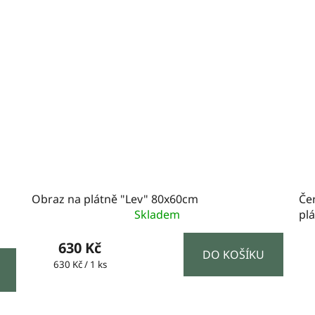
Obraz na plátně "Lev" 80x60cm
Čer
Skladem
pl
630 Kč
DO KOŠÍKU
Měrná
630 Kč / 1 ks
cena: