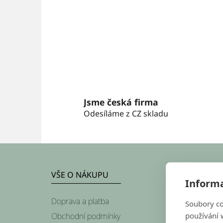
Jsme česká firma
Odesíláme z CZ skladu
Z
á
VŠE O NÁKUPU
Informa
p
Doprava a platba
Soubory co
a
používání w
Obchodní podmínky