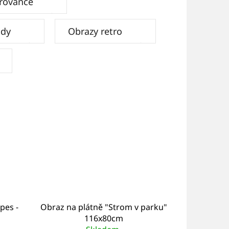
rovance
ody
Obrazy retro
pes -
Obraz na plátně "Strom v parku"
116x80cm