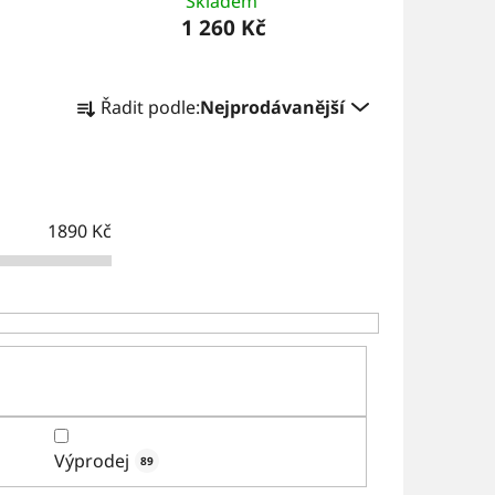
Skladem
1 260 Kč
Ř
Řadit podle:
Nejprodávanější
a
z
e
n
1890
Kč
í
p
r
o
d
u
Výprodej
89