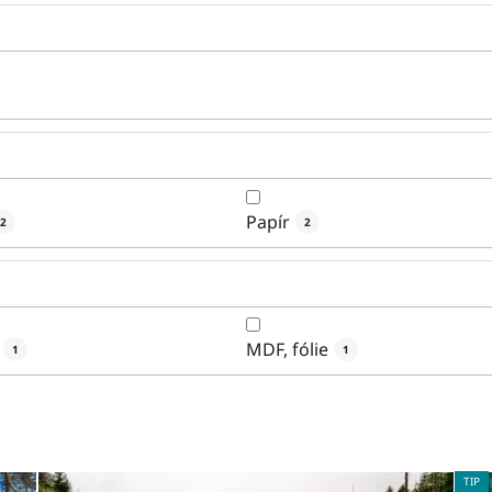
Papír
2
2
MDF, fólie
1
1
TIP