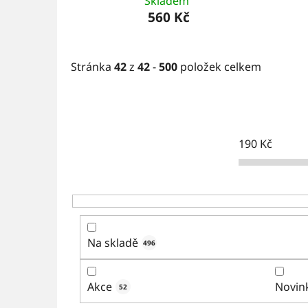
Skladem
560 Kč
Stránka
42
z
42
-
500
položek celkem
190
Kč
Na skladě
496
Akce
Novin
52