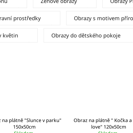
onu
Zenové obrazy
Obrazy P
ravní prostředky
Obrazy s motivem přír
 květin
Obrazy do dětského pokoje
 na plátně "Slunce v parku"
Obraz na plátně " Kočka a 
150x50cm
love" 120x50cm