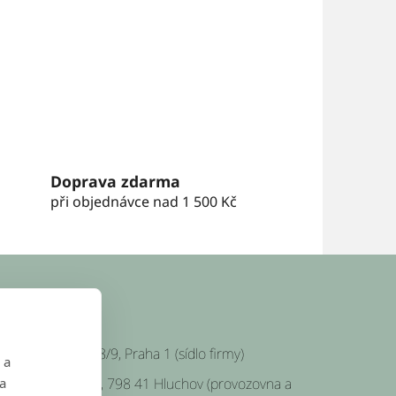
Doprava zdarma
při objednávce nad 1 500 Kč
SÍDLO FIRMY
Platnéřská 88/9, Praha 1 (sídlo firmy)
 a
 a
Hluchov 157, 798 41 Hluchov (provozovna a