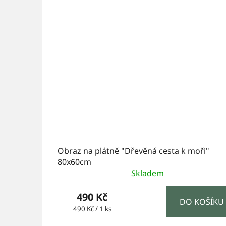
Obraz na plátně "Dřevěná cesta k moři"
80x60cm
Skladem
490 Kč
DO KOŠÍKU
Měrná
490 Kč / 1 ks
cena: