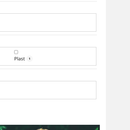
k
t
ů
Plast
1