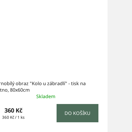
nobílý obraz "Kolo u zábradlí" - tisk na
átno, 80x60cm
Skladem
360 Kč
DO KOŠÍKU
Měrná
360 Kč / 1 ks
cena: