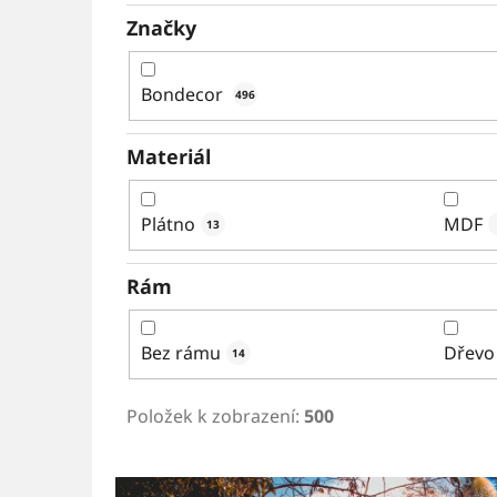
Značky
Bondecor
496
Materiál
Plátno
MDF
13
Rám
Bez rámu
Dřevo
14
Položek k zobrazení:
500
V