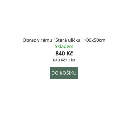
Obraz v rámu "Stará ulička" 100x50cm
Skladem
840 Kč
Měrná
840 Kč / 1 ks
cena:
DO KOŠÍKU