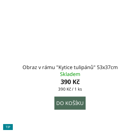
Obraz v rámu "Kytice tulipánů" 53x37cm
Skladem
390 Kč
Měrná
390 Kč / 1 ks
cena:
DO KOŠÍKU
TIP