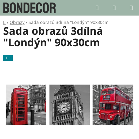
Přejít
Hledat
NÁKUP
na
KOŠÍK
obsah
Domů
/
Obrazy
/
Sada obrazů 3dílná "Londýn" 90x30cm
Sada obrazů 3dílná
"Londýn" 90x30cm
TIP