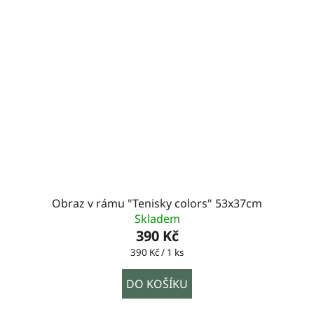
Obraz v rámu "Tenisky colors" 53x37cm
Skladem
390 Kč
Měrná
390 Kč / 1 ks
cena:
DO KOŠÍKU