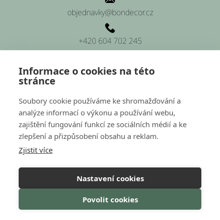
objednavky@bondecor.cz
+420 604 702 245
Informace o cookies na této
stránce
SÍDLO FIRMY
Soubory cookie používáme ke shromažďování a
analýze informací o výkonu a používání webu,
Platnéřská 88/9, Praha 1 (sídlo firmy)
zajištění fungování funkcí ze sociálních médií a ke
zlepšení a přizpůsobení obsahu a reklam.
Hluchov 157, 798 41 Hluchov (provozovna a sklady)
Zjistit více
Nastavení cookies
Nakódovalo
Remedio Digital
|
Povolit cookies
Vytvořil Shoptet
Copyright 2026
Bondecor
. Všechna práva vyhrazena.