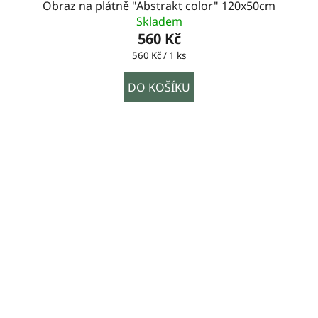
Obraz na plátně "Abstrakt color" 120x50cm
Skladem
560 Kč
Měrná
560 Kč / 1 ks
cena:
DO KOŠÍKU