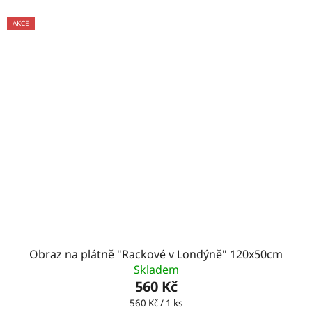
AKCE
Obraz na plátně "Rackové v Londýně" 120x50cm
Skladem
560 Kč
Měrná
560 Kč / 1 ks