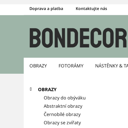
Přejít
Doprava a platba
Kontaktujte nás
na
obsah
OBRAZY
FOTORÁMY
NÁSTĚNKY & T
P
K
Přeskočit
OBRAZY
a
kategorie
o
Obrazy do obýváku
t
s
Abstraktní obrazy
e
g
Černobílé obrazy
t
o
Obrazy se zvířaty
r
r