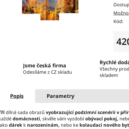
Dostup
Možnos
Kód:
42
Měrná
Rychlé dod
Jsme česká firma
Všechny pro
Odesíláme z CZ skladu
skladem
Popis
Parametry
Tří
dílná sada obrazů
vyobrazující podzimní scenérii v pří
každé
domácnosti
, skvěle vám vyzdobí
obývací pokoj,
nebo
jako
dárek
k
narozeninám,
nebo ke
kolaudaci nového by