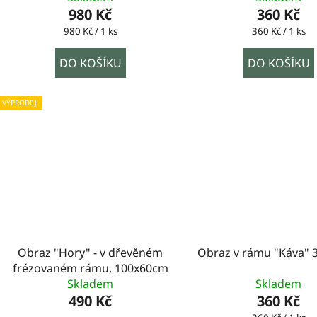
980 Kč
360 Kč
Měrná
Měrná
980 Kč / 1 ks
360 Kč / 1 ks
cena:
cena:
DO KOŠÍKU
DO KOŠÍKU
VÝPRODEJ
Obraz "Hory" - v dřevěném
Obraz v rámu "Káva"
frézovaném rámu, 100x60cm
Skladem
Skladem
490 Kč
360 Kč