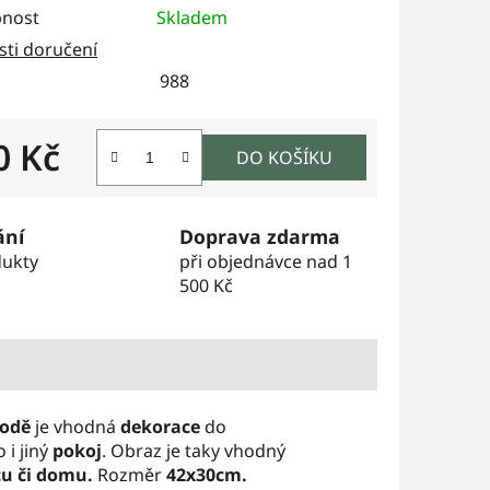
nost
Skladem
ti doručení
988
0 Kč
DO KOŠÍKU
 cena:
ání
Doprava zdarma
dukty
při objednávce nad 1
500 Kč
rodě
je vhodná
dekorace
do
 i jiný
pokoj
. Obraz je taky vhodný
tu či domu.
Rozměr
42x30cm.