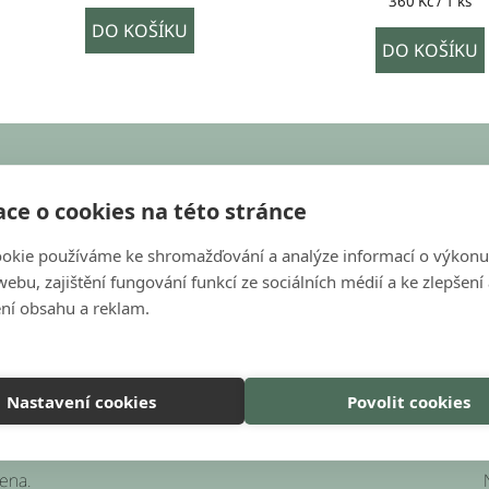
Měrná
360 Kč / 1 ks
cena:
DO KOŠÍKU
DO KOŠÍKU
KONTAKT
ce o cookies na této stránce
objednavky@bondecor.cz
okie používáme ke shromažďování a analýze informací o výkonu
ebu, zajištění fungování funkcí ze sociálních médií a ke zlepšení
+420 604 702 245
s
ní obsahu a reklam.
Nastavení cookies
Povolit cookies
zena.