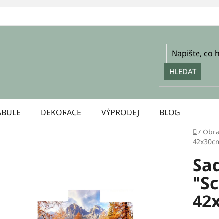
HLEDAT
ABULE
DEKORACE
VÝPRODEJ
BLOG
Domů
/
Obra
42x30c
Sad
"Sc
42