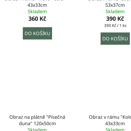
43x33cm
53x37cm
Skladem
Skladem
360 Kč
390 Kč
Měrná
390 Kč / 1 ks
cena:
DO KOŠÍKU
DO KOŠÍKU
Obraz na plátně "Písečná
Obraz v rámu "Kol
duna" 120x50cm
43x33cm
Skladem
Skladem