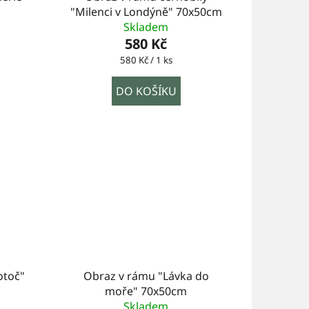
"Milenci v Londýně" 70x50cm
Skladem
580 Kč
Měrná
580 Kč / 1 ks
cena:
DO KOŠÍKU
otoč"
Obraz v rámu "Lávka do
moře" 70x50cm
Skladem