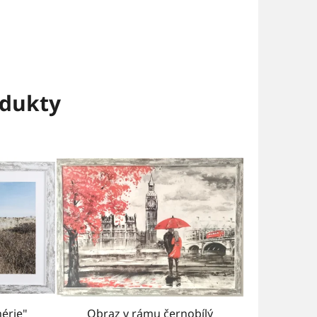
dukty
érie"
Obraz v rámu černobílý