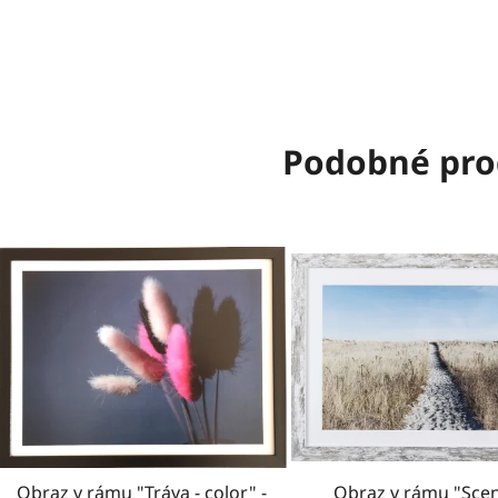
Podobné pro
Obraz v rámu "Tráva - color" -
Obraz v rámu "Scen