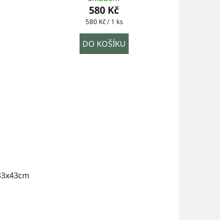
580 Kč
Měrná
580 Kč / 1 ks
cena:
DO KOŠÍKU
 33x43cm