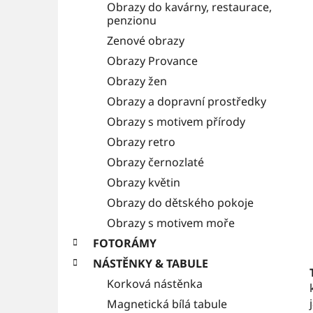
Obrazy do kavárny, restaurace,
i
a
penzionu
e
n
Zenové obrazy
Obrazy Provance
n
Obrazy žen
í
Obrazy a dopravní prostředky
p
Obrazy s motivem přírody
a
Obrazy retro
n
Obrazy černozlaté
e
Obrazy květin
l
Obrazy do dětského pokoje
Obrazy s motivem moře
FOTORÁMY
NÁSTĚNKY & TABULE
Korková nástěnka
Magnetická bílá tabule