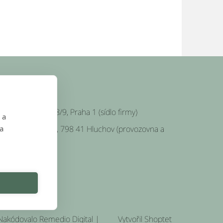
SÍDLO FIRMY
Platnéřská 88/9, Praha 1 (sídlo firmy)
 a
 a
Hluchov 157, 798 41 Hluchov (provozovna a
klady)
Nakódovalo
Remedio Digital
|
Vytvořil Shoptet