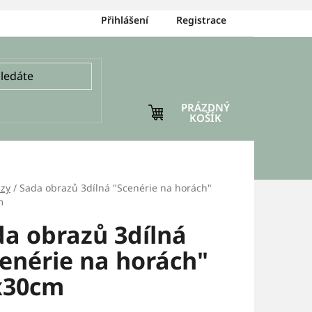
Přihlášení
Registrace
PRÁZDNÝ
NÁKUPNÍ
KOŠÍK
KOŠÍK
zy
/
Sada obrazů 3dílná "Scenérie na horách"
m
a obrazů 3dílná
enérie na horách"
x30cm