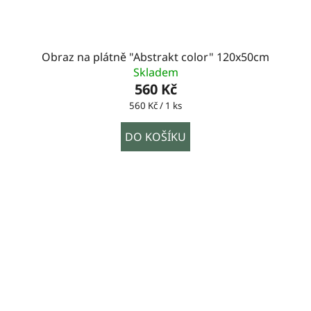
Obraz na plátně "Abstrakt color" 120x50cm
Skladem
560 Kč
Měrná
560 Kč / 1 ks
cena:
DO KOŠÍKU