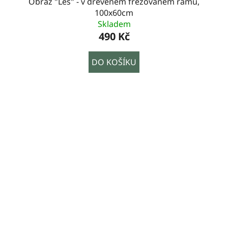
Obraz "Les" - v dřevěném frézovaném rámu,
100x60cm
Skladem
490 Kč
DO KOŠÍKU