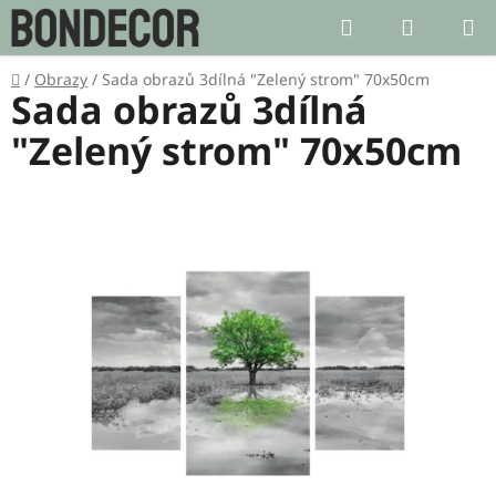
Přejít
Hledat
NÁKUP
na
KOŠÍK
obsah
Domů
/
Obrazy
/
Sada obrazů 3dílná "Zelený strom" 70x50cm
Sada obrazů 3dílná
"Zelený strom" 70x50cm