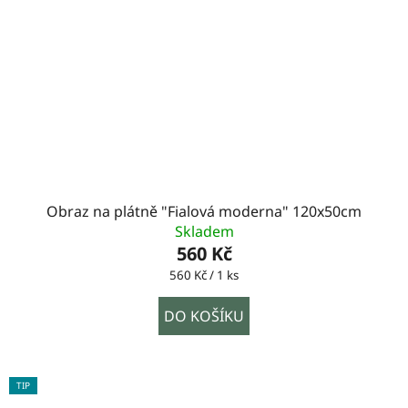
Obraz na plátně "Fialová moderna" 120x50cm
Skladem
560 Kč
Měrná
560 Kč / 1 ks
cena:
DO KOŠÍKU
TIP