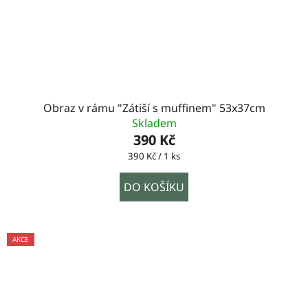
Obraz v rámu "Zátiší s muffinem" 53x37cm
Skladem
390 Kč
Měrná
390 Kč / 1 ks
cena:
DO KOŠÍKU
AKCE