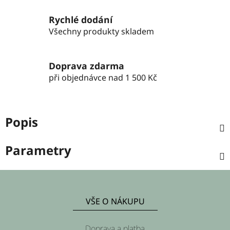
Rychlé dodání
Všechny produkty skladem
Doprava zdarma
při objednávce nad 1 500 Kč
Popis
Parametry
Z
á
VŠE O NÁKUPU
p
a
Doprava a platba