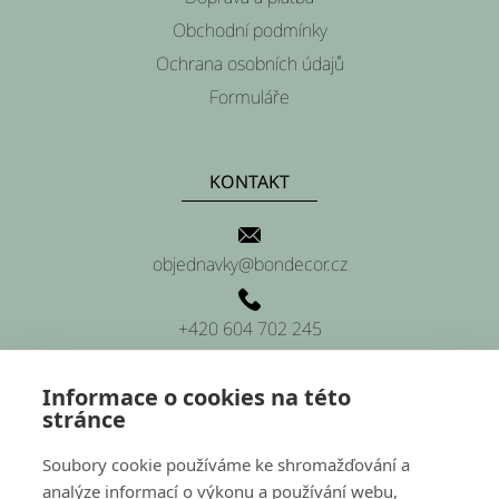
t
Obchodní podmínky
í
Ochrana osobních údajů
Formuláře
KONTAKT
objednavky@bondecor.cz
+420 604 702 245
Informace o cookies na této
stránce
SÍDLO FIRMY
Soubory cookie používáme ke shromažďování a
analýze informací o výkonu a používání webu,