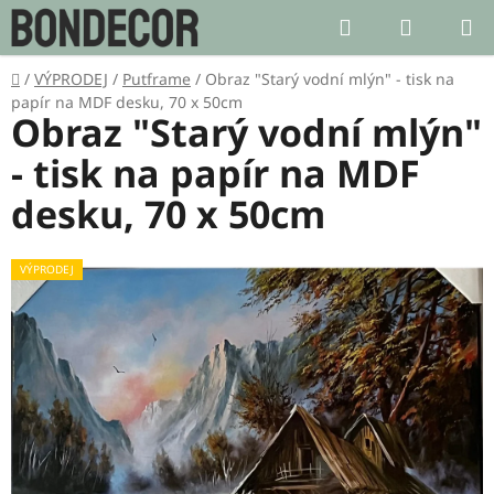
Přejít
Hledat
NÁKUP
na
KOŠÍK
obsah
Domů
/
VÝPRODEJ
/
Putframe
/
Obraz "Starý vodní mlýn" - tisk na
papír na MDF desku, 70 x 50cm
Obraz "Starý vodní mlýn"
- tisk na papír na MDF
desku, 70 x 50cm
VÝPRODEJ