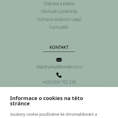
a
Doprava a platba
t
Obchodní podmínky
í
Ochrana osobních údajů
Formuláře
KONTAKT
objednavky@bondecor.cz
+420 604 702 245
Informace o cookies na této
stránce
SÍDLO FIRMY
Soubory cookie používáme ke shromažďování a