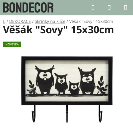
Přejít
Hledat
NÁKUP
na
KOŠÍK
obsah
Domů
/
DEKORACE
/
Skříňky na klíče
/
Věšák "Sovy" 15x30cm
Věšák "Sovy" 15x30cm
NOVINKA