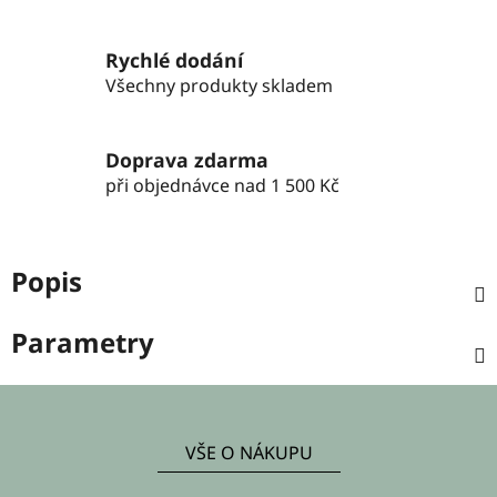
Rychlé dodání
Všechny produkty skladem
Doprava zdarma
při objednávce nad 1 500 Kč
Popis
Parametry
Z
á
VŠE O NÁKUPU
p