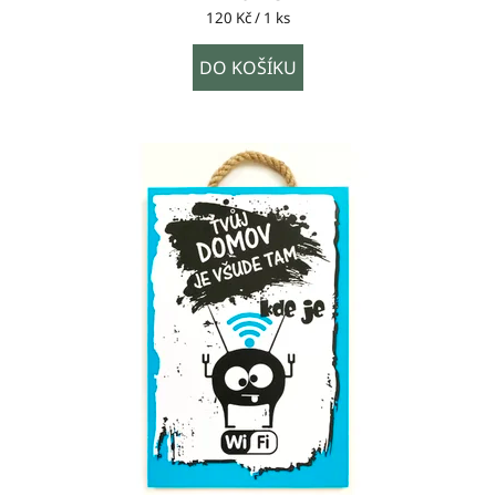
Měrná
120 Kč / 1 ks
cena:
DO KOŠÍKU