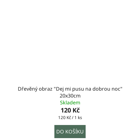
Dřevěný obraz "Dej mi pusu na dobrou noc"
20x30cm
Skladem
120 Kč
Měrná
120 Kč / 1 ks
cena:
DO KOŠÍKU