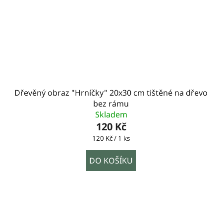
Dřevěný obraz "Hrníčky" 20x30 cm tištěné na dřevo
bez rámu
Skladem
120 Kč
Měrná
120 Kč / 1 ks
cena:
DO KOŠÍKU