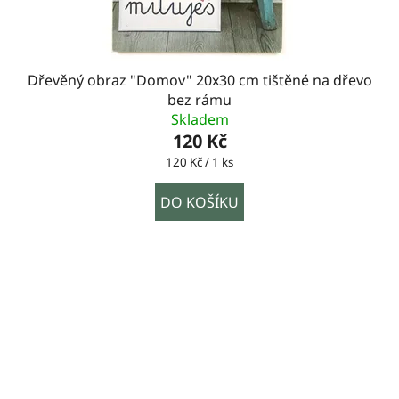
Dřevěný obraz "Domov" 20x30 cm tištěné na dřevo
bez rámu
Skladem
120 Kč
Měrná
120 Kč / 1 ks
cena:
DO KOŠÍKU