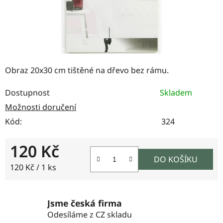
Obraz 20x30 cm tištěné na dřevo bez rámu.
Dostupnost
Skladem
Možnosti doručení
Kód:
324
120 Kč
DO KOŠÍKU
Měrná cena:
120 Kč / 1 ks
Jsme česká firma
Odesíláme z CZ skladu