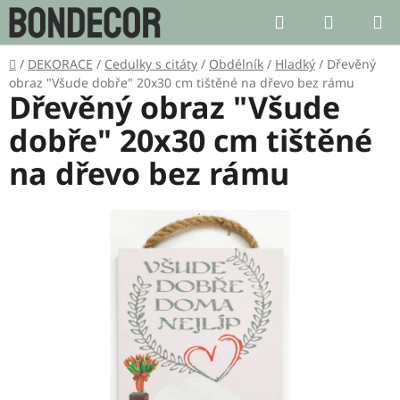
Přejít
Hledat
NÁKUP
na
KOŠÍK
obsah
Domů
/
DEKORACE
/
Cedulky s citáty
/
Obdélník
/
Hladký
/
Dřevěný
obraz "Všude dobře" 20x30 cm tištěné na dřevo bez rámu
Dřevěný obraz "Všude
dobře" 20x30 cm tištěné
na dřevo bez rámu