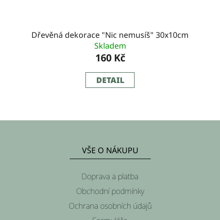
Dřevěná dekorace "Nic nemusíš" 30x10cm
Skladem
160 Kč
DETAIL
Z
á
VŠE O NÁKUPU
p
a
Doprava a platba
t
Obchodní podmínky
í
Ochrana osobních údajů