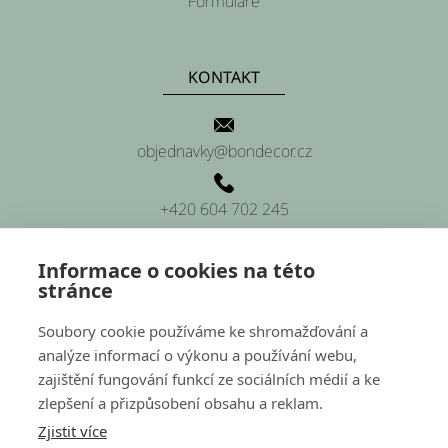
Formuláře
KONTAKT
objednavky@bondecor.cz
+420 604 702 245
Informace o cookies na této
stránce
SÍDLO FIRMY
Soubory cookie používáme ke shromažďování a
analýze informací o výkonu a používání webu,
Platnéřská 88/9, Praha 1 (sídlo firmy)
zajištění fungování funkcí ze sociálních médií a ke
zlepšení a přizpůsobení obsahu a reklam.
Hluchov 157, 798 41 Hluchov (provozovna a sklady)
Zjistit více