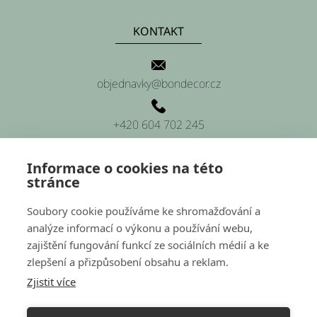
KONTAKT
objednavky@bondecor.cz
+420 604 702 245
Informace o cookies na této
stránce
SÍDLO FIRMY
Soubory cookie používáme ke shromažďování a
analýze informací o výkonu a používání webu,
Platnéřská 88/9, Praha 1 (sídlo firmy)
zajištění fungování funkcí ze sociálních médií a ke
zlepšení a přizpůsobení obsahu a reklam.
Hluchov 157, 798 41 Hluchov (provozovna a sklady)
Zjistit více