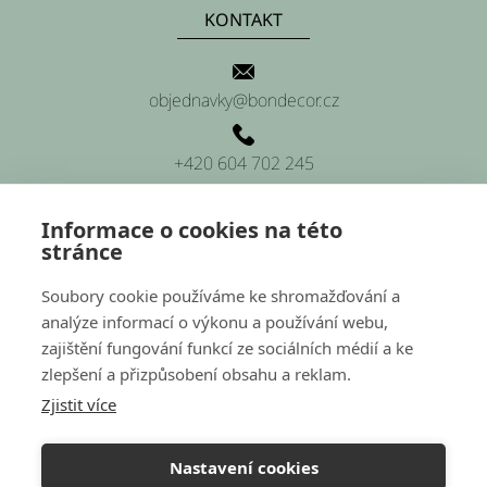
KONTAKT
objednavky@bondecor.cz
+420 604 702 245
Informace o cookies na této
stránce
SÍDLO FIRMY
Soubory cookie používáme ke shromažďování a
analýze informací o výkonu a používání webu,
Platnéřská 88/9, Praha 1 (sídlo firmy)
zajištění fungování funkcí ze sociálních médií a ke
zlepšení a přizpůsobení obsahu a reklam.
Hluchov 157, 798 41 Hluchov (provozovna a sklady)
Zjistit více
Nastavení cookies