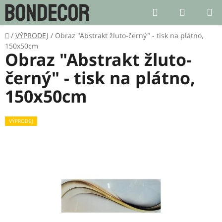
Přejít
Hledat
NÁKUP
na
KOŠÍK
obsah
Domů
/
VÝPRODEJ
/
Obraz "Abstrakt žluto-černý" - tisk na plátno,
150x50cm
Obraz "Abstrakt žluto-
černý" - tisk na plátno,
150x50cm
VÝPRODEJ