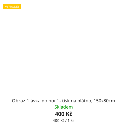
VÝPRODEJ
Obraz "Lávka do hor" - tisk na plátno, 150x80cm
Skladem
400 Kč
Měrná
400 Kč / 1 ks
cena: