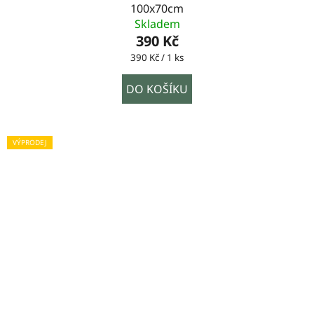
100x70cm
Skladem
390 Kč
Měrná
390 Kč / 1 ks
cena:
DO KOŠÍKU
VÝPRODEJ