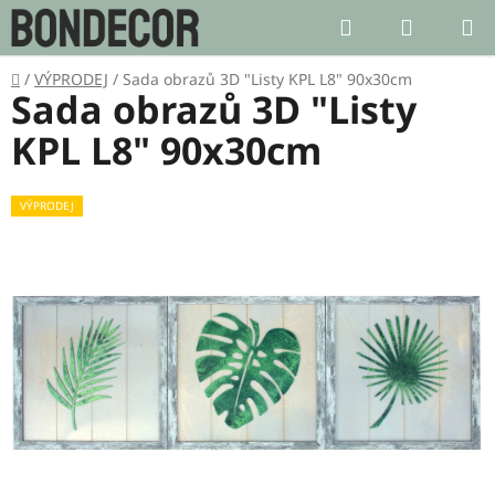
Přejít
Hledat
NÁKUP
na
KOŠÍK
obsah
Domů
/
VÝPRODEJ
/
Sada obrazů 3D "Listy KPL L8" 90x30cm
Sada obrazů 3D "Listy
KPL L8" 90x30cm
VÝPRODEJ