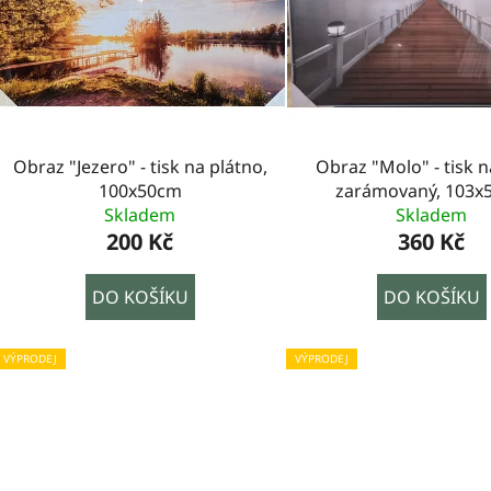
Obraz "Jezero" - tisk na plátno,
Obraz "Molo" - tisk n
100x50cm
zarámovaný, 103x
Skladem
Skladem
200 Kč
360 Kč
DO KOŠÍKU
DO KOŠÍKU
VÝPRODEJ
VÝPRODEJ