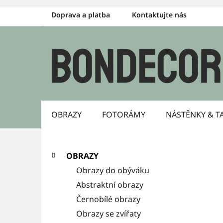
Přejít
Doprava a platba
Kontaktujte nás
na
obsah
OBRAZY
FOTORÁMY
NÁSTĚNKY & T
P
K
Přeskočit
OBRAZY
a
kategorie
o
Obrazy do obýváku
t
s
Abstraktní obrazy
e
g
Černobílé obrazy
t
o
Obrazy se zvířaty
r
r