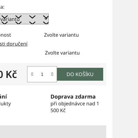
a:
nost
Zvolte variantu
ti doručení
Zvolte variantu
0 Kč
DO KOŠÍKU
 cena:
ání
Doprava zdarma
dukty
při objednávce nad 1
500 Kč