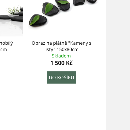
nobílý
Obraz na plátně "Kameny s
0cm
listy" 150x80cm
Skladem
1 500 Kč
DO KOŠÍKU