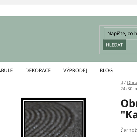
HLEDAT
ABULE
DEKORACE
VÝPRODEJ
BLOG
Domů
/
Obra
24x30c
Obr
"K
Černob