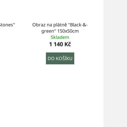
Stones"
Obraz na plátně "Black-&-
green" 150x50cm
Skladem
1 140 Kč
DO KOŠÍKU