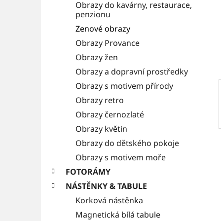
Obrazy do kavárny, restaurace,
i
a
penzionu
e
n
Zenové obrazy
Obrazy Provance
n
Obrazy žen
í
Obrazy a dopravní prostředky
p
Obrazy s motivem přírody
a
Obrazy retro
n
Obrazy černozlaté
e
Obrazy květin
l
Obrazy do dětského pokoje
Obrazy s motivem moře
FOTORÁMY
NÁSTĚNKY & TABULE
Korková nástěnka
Magnetická bílá tabule