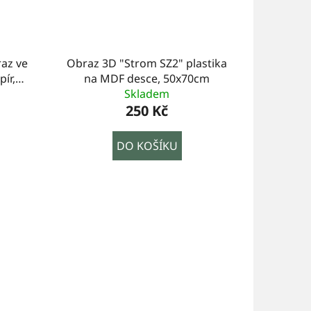
az ve
Obraz 3D "Strom SZ2" plastika
pír,
na MDF desce, 50x70cm
53cm
Skladem
250 Kč
DO KOŠÍKU