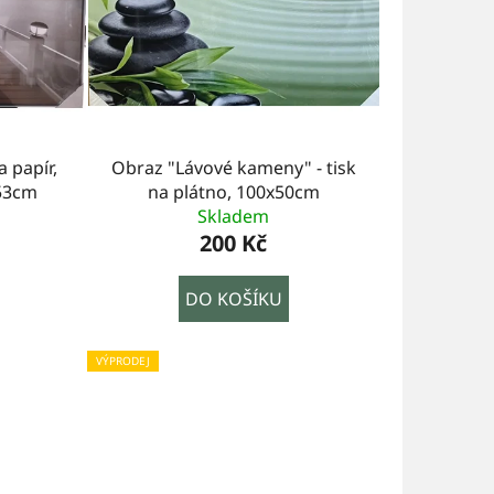
a papír,
Obraz "Lávové kameny" - tisk
53cm
na plátno, 100x50cm
Skladem
200 Kč
DO KOŠÍKU
VÝPRODEJ