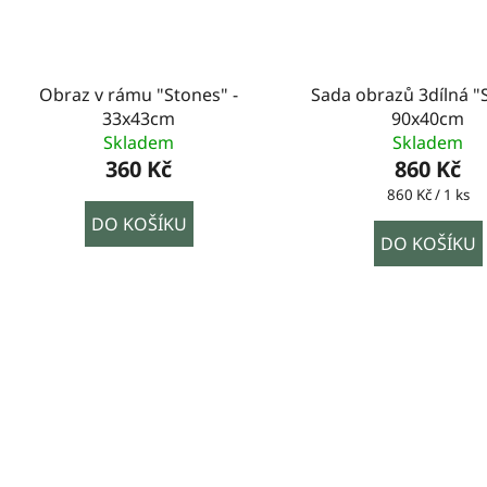
Obraz v rámu "Stones" -
Sada obrazů 3dílná "
33x43cm
90x40cm
Skladem
Skladem
360 Kč
860 Kč
Měrná
860 Kč / 1 ks
cena:
DO KOŠÍKU
DO KOŠÍKU