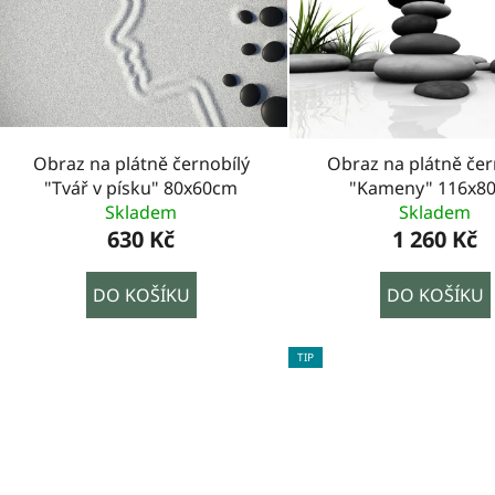
Obraz na plátně černobílý
Obraz na plátně čer
"Tvář v písku" 80x60cm
"Kameny" 116x8
Skladem
Skladem
630 Kč
1 260 Kč
DO KOŠÍKU
DO KOŠÍKU
TIP