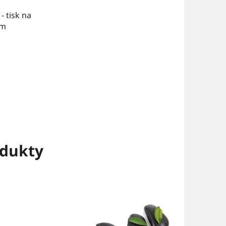
- tisk na
cm
dukty