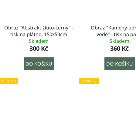
Obraz "Abstrakt žluto-černý" -
Obraz "Kameny-odr
tisk na plátno, 150x50cm
vodě" - tisk na pa
Skladem
zarámovaný, 103x
Skladem
300 Kč
360 Kč
DO KOŠÍKU
DO KOŠÍKU
VÝPRODEJ
VÝPRODEJ