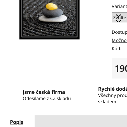
Variant
Dostup
Možnos
Kód:
19
Měrná
Rychlé dod
Jsme česká firma
Všechny pro
Odesíláme z CZ skladu
skladem
Popis