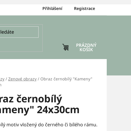
Přihlášení
Registrace
PRÁZDNÝ
NÁKUPNÍ
KOŠÍK
KOŠÍK
zy
/
Zenové obrazy
/
Obraz černobílý "Kameny"
m
az černobílý
ameny" 24x30cm
ílý motiv vložený do černého či bílého rámu.