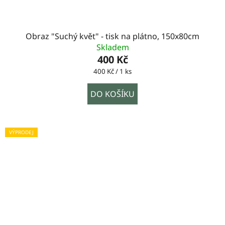
Obraz "Suchý květ" - tisk na plátno, 150x80cm
Skladem
400 Kč
Měrná
400 Kč / 1 ks
cena:
DO KOŠÍKU
VÝPRODEJ