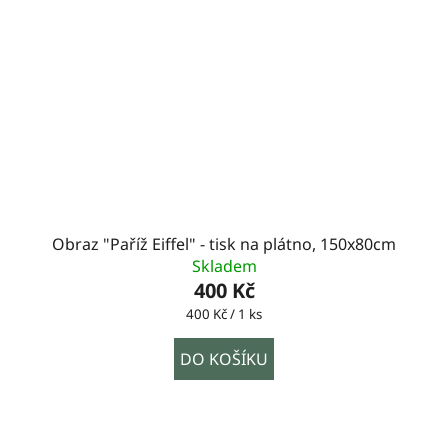
Obraz "Paříž Eiffel" - tisk na plátno, 150x80cm
Skladem
400 Kč
Měrná
400 Kč / 1 ks
cena:
DO KOŠÍKU