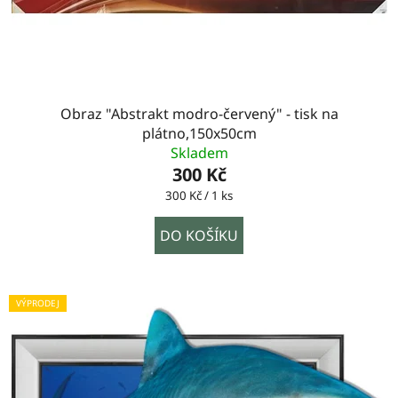
Obraz "Abstrakt modro-červený" - tisk na
plátno,150x50cm
Skladem
300 Kč
Měrná
300 Kč / 1 ks
cena:
DO KOŠÍKU
VÝPRODEJ