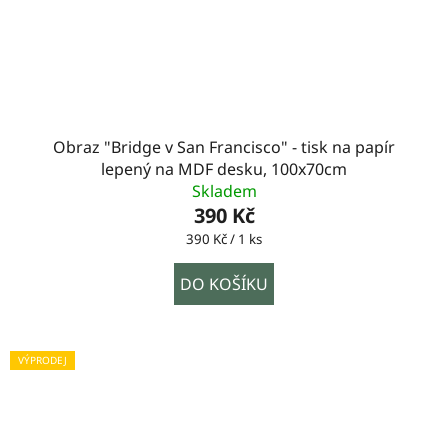
Obraz "Bridge v San Francisco" - tisk na papír
lepený na MDF desku, 100x70cm
Skladem
390 Kč
Měrná
390 Kč / 1 ks
cena:
DO KOŠÍKU
VÝPRODEJ