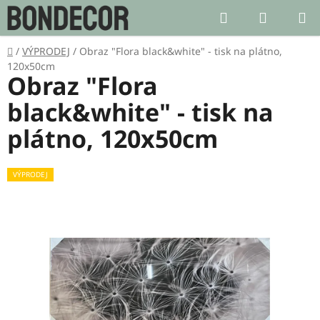
Přejít
Hledat
NÁKUP
na
KOŠÍK
obsah
Domů
/
VÝPRODEJ
/
Obraz "Flora black&white" - tisk na plátno,
120x50cm
Obraz "Flora
black&white" - tisk na
plátno, 120x50cm
VÝPRODEJ