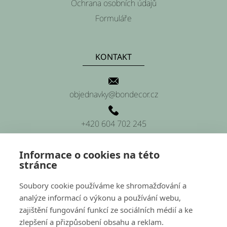
í
Ochrana osobních údajů
Formuláře
KONTAKT
objednavky@bondecor.cz
+420 604 702 245
Informace o cookies na této
stránce
SÍDLO FIRMY
Soubory cookie používáme ke shromažďování a
analýze informací o výkonu a používání webu,
Platnéřská 88/9, Praha 1 (sídlo firmy)
zajištění fungování funkcí ze sociálních médií a ke
zlepšení a přizpůsobení obsahu a reklam.