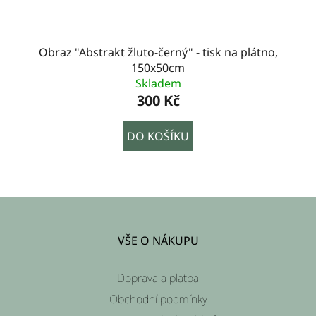
Obraz "Abstrakt žluto-černý" - tisk na plátno,
150x50cm
Skladem
300 Kč
DO KOŠÍKU
Z
á
VŠE O NÁKUPU
p
a
Doprava a platba
t
Obchodní podmínky