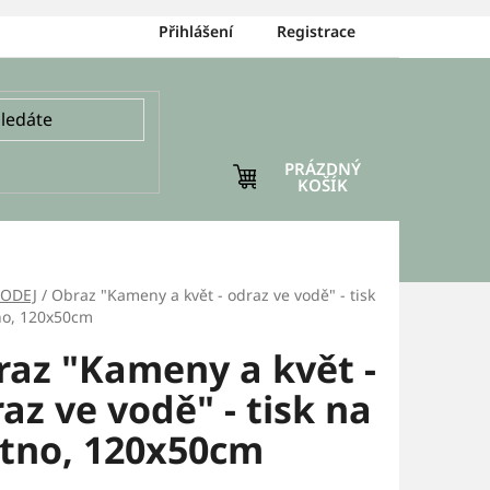
Přihlášení
Registrace
PRÁZDNÝ
NÁKUPNÍ
KOŠÍK
KOŠÍK
RODEJ
/
Obraz "Kameny a květ - odraz ve vodě" - tisk
no, 120x50cm
raz "Kameny a květ -
az ve vodě" - tisk na
átno, 120x50cm