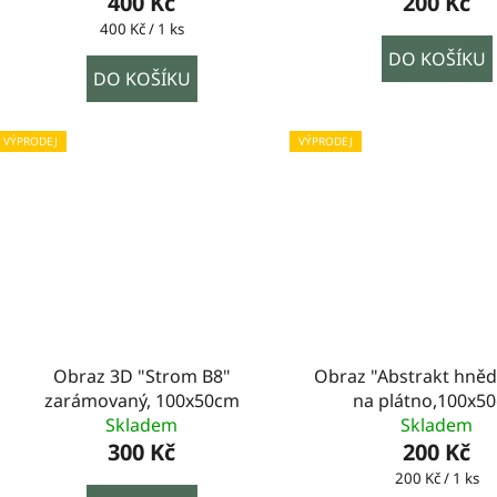
400 Kč
200 Kč
Měrná
400 Kč / 1 ks
cena:
DO KOŠÍKU
DO KOŠÍKU
VÝPRODEJ
VÝPRODEJ
Obraz 3D "Strom B8"
Obraz "Abstrakt hnědý
zarámovaný, 100x50cm
na plátno,100x5
Skladem
Skladem
300 Kč
200 Kč
Měrná
200 Kč / 1 ks