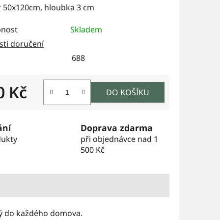
 50x120cm, hloubka 3 cm
nost
Skladem
ti doručení
688
0 Kč
DO KOŠÍKU
 cena:
ání
Doprava zdarma
dukty
při objednávce nad 1
500 Kč
ný do každého domova.