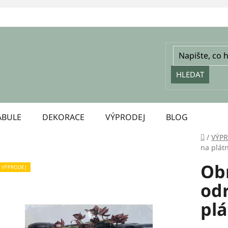
HLEDAT
ABULE
DEKORACE
VÝPRODEJ
BLOG
Domů
/
VÝP
na plát
Ob
VÝPRODEJ
odr
pl