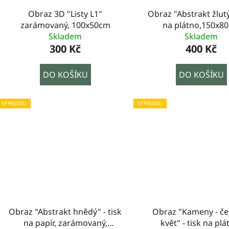
Obraz 3D "Listy L1"
Obraz "Abstrakt žlutý" - tisk
zarámovaný, 100x50cm
na plátno,150x8
Skladem
Skladem
300 Kč
400 Kč
DO KOŠÍKU
DO KOŠÍKU
VÝPRODEJ
VÝPRODEJ
Obraz "Abstrakt hnědý" - tisk
Obraz "Kameny - če
na papír, zarámovaný,
květ" - tisk na plá