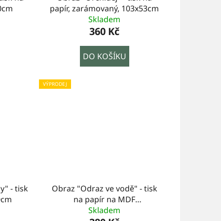
0cm
papír, zarámovaný, 103x53cm
Skladem
360 Kč
DO KOŠÍKU
VÝPRODEJ
" - tisk
Obraz "Odraz ve vodě" - tisk
0cm
na papír na MDF
desku,100x70cm
Skladem