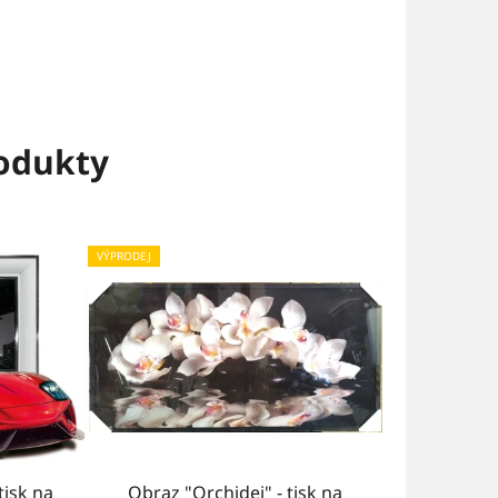
rodukty
VÝPRODEJ
tisk na
Obraz "Orchidej" - tisk na