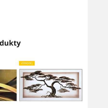
dukty
VÝPRODEJ