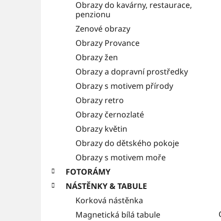
Obrazy do kavárny, restaurace,
i
a
penzionu
e
n
Zenové obrazy
Obrazy Provance
n
Obrazy žen
í
Obrazy a dopravní prostředky
p
Obrazy s motivem přírody
a
Obrazy retro
n
Obrazy černozlaté
e
Obrazy květin
l
Obrazy do dětského pokoje
Obrazy s motivem moře
FOTORÁMY
NÁSTĚNKY & TABULE
Korková nástěnka
Magnetická bílá tabule