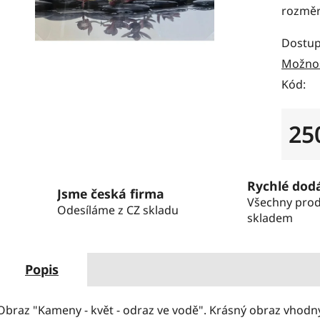
rozměr
Dostup
Možnos
Kód:
25
Měrná
Rychlé dod
Jsme česká firma
Všechny pro
Odesíláme z CZ skladu
skladem
Popis
Obraz "Kameny - květ - odraz ve vodě". Krásný obraz vhod