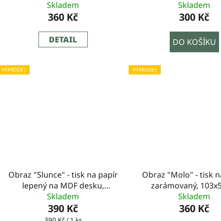
103x53cm
Skladem
150x50cm
Skladem
360 Kč
300 Kč
DETAIL
DO KOŠÍKU
VÝPRODEJ
VÝPRODEJ
Obraz "Slunce" - tisk na papír
Obraz "Molo" - tisk n
lepený na MDF desku,
zarámovaný, 103x
100x70cm
Skladem
Skladem
390 Kč
360 Kč
Měrná
390 Kč / 1 ks