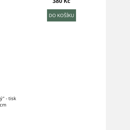
380 Kč
DO KOŠÍKU
" - tisk
0cm