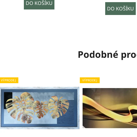
cena:
DO KOŠÍKU
DO KOŠÍKU
Podobné pro
VÝPRODEJ
VÝPRODEJ