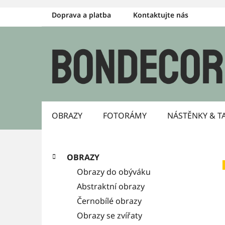
Přejít
Doprava a platba
Kontaktujte nás
na
obsah
OBRAZY
FOTORÁMY
NÁSTĚNKY & T
P
K
Přeskočit
OBRAZY
a
kategorie
o
Obrazy do obýváku
t
s
Abstraktní obrazy
e
g
Černobílé obrazy
t
o
Obrazy se zvířaty
r
r