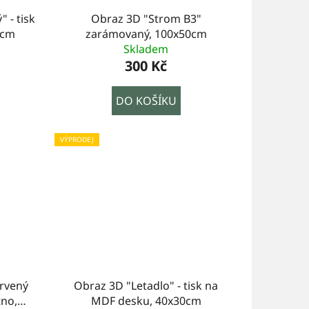
Obraz 3D "Strom B3"
0cm
zarámovaný, 100x50cm
Skladem
300 Kč
DO KOŠÍKU
VÝPRODEJ
rvený
Obraz 3D "Letadlo" - tisk na
tno,
MDF desku, 40x30cm