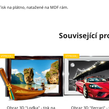
Tisk na plátno, natažené na MDF rám.
Související p
VÝPRODEJ
VÝPRODEJ
Obraz 3D "Loďka" - tisk na
Obraz 3D "Ferrari" - 