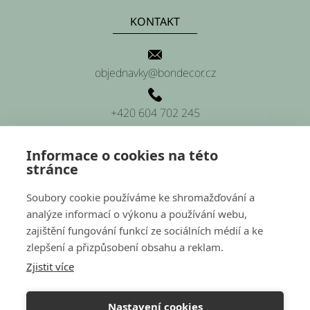
KONTAKT
objednavky@bondecor.cz
+420 604 702 245
Informace o cookies na této
stránce
SÍDLO FIRMY
Soubory cookie používáme ke shromažďování a
analýze informací o výkonu a používání webu,
Platnéřská 88/9, Praha 1 (sídlo firmy)
zajištění fungování funkcí ze sociálních médií a ke
zlepšení a přizpůsobení obsahu a reklam.
Hluchov 157, 798 41 Hluchov (provozovna a sklady)
Zjistit více
Nastavení cookies