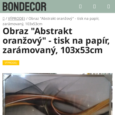
Přejít
Hledat
NÁKUP
na
KOŠÍK
obsah
Domů
/
VÝPRODEJ
/
Obraz "Abstrakt oranžový" - tisk na papír,
zarámovaný, 103x53cm
Obraz "Abstrakt
oranžový" - tisk na papír,
zarámovaný, 103x53cm
VÝPRODEJ