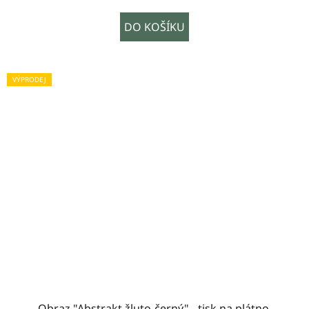
DO KOŠÍKU
VÝPRODEJ
Obraz "Abstrakt žluto-černý" - tisk na plátno,