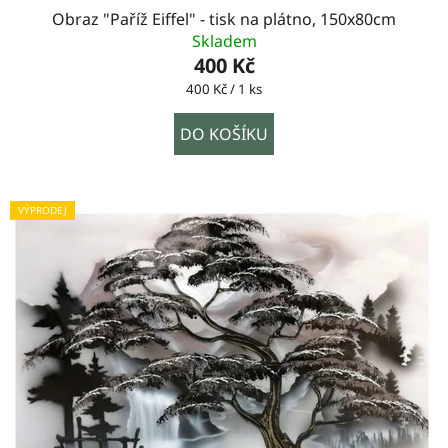
Obraz "Paříž Eiffel" - tisk na plátno, 150x80cm
Skladem
400 Kč
Měrná
400 Kč / 1 ks
cena:
DO KOŠÍKU
VÝPRODEJ