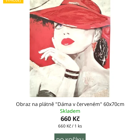
VÝPRODEJ
Obraz na plátně "Dáma v červeném" 60x70cm
Skladem
660 Kč
Měrná
660 Kč / 1 ks
cena:
DO KOŠÍKU