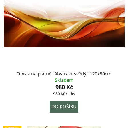
Obraz na plátně "Abstrakt světlý" 120x50cm
Skladem
980 Kč
Měrná
980 Kč / 1 ks
cena:
DO KOŠÍKU