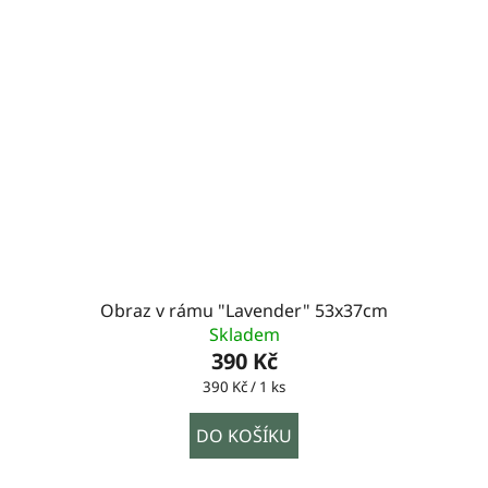
Obraz v rámu "Lavender" 53x37cm
Skladem
390 Kč
Měrná
390 Kč / 1 ks
cena:
DO KOŠÍKU