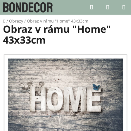
Přejít
Hledat
NÁKUP
na
KOŠÍK
obsah
Domů
/
Obrazy
/
Obraz v rámu "Home" 43x33cm
Obraz v rámu "Home"
43x33cm