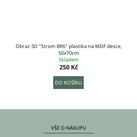
Obraz 3D "Strom BR6" plastika na MDF desce,
50x70cm
Skladem
250 Kč
DO KOŠÍKU
Z
á
VŠE O NÁKUPU
p