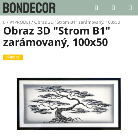
Přejít
Hledat
NÁKUP
na
KOŠÍK
obsah
Domů
/
VÝPRODEJ
/
Obraz 3D "Strom B1" zarámovaný, 100x50
Obraz 3D "Strom B1"
zarámovaný, 100x50
VÝPRODEJ