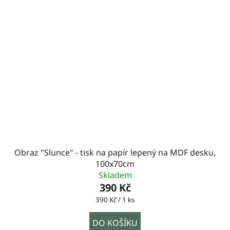
Obraz "Slunce" - tisk na papír lepený na MDF desku,
100x70cm
Skladem
390 Kč
Měrná
390 Kč / 1 ks
cena:
DO KOŠÍKU