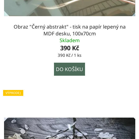
Obraz "Černý abstrakt" - tisk na papír lepený na
MDF desku, 100x70cm
Skladem
390 Kč
Měrná
390 Kč / 1 ks
cena:
DO KOŠÍKU
VÝPRODEJ