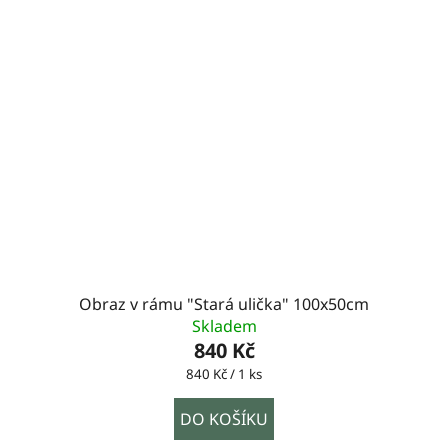
Obraz v rámu "Stará ulička" 100x50cm
Skladem
840 Kč
Měrná
840 Kč / 1 ks
cena:
DO KOŠÍKU