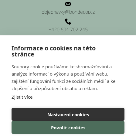
objednavky@bondecor.cz
+420 604 702 245
Informace o cookies na této
stránce
SÍDLO FIRMY
Soubory cookie používáme ke shromažďování a
analýze informací o výkonu a používání webu,
Platnéřská 88/9, Praha 1 (sídlo firmy)
zajištění fungování funkcí ze sociálních médií a ke
zlepšení a přizpůsobení obsahu a reklam.
Hluchov 157, 798 41 Hluchov (provozovna a sklady)
Zjistit více
Nastavení cookies
Nakódovalo
Remedio Digital
|
Povolit cookies
Vytvořil Shoptet
Copyright 2026
Bondecor
. Všechna práva vyhrazena.