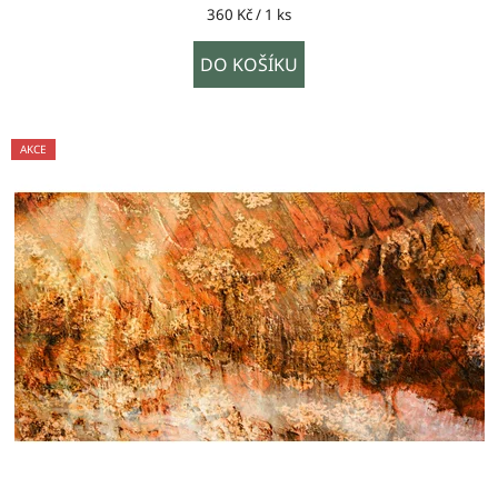
Měrná
360 Kč / 1 ks
cena:
DO KOŠÍKU
AKCE