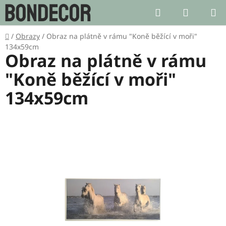
Přejít
Hledat
NÁKUP
na
KOŠÍK
obsah
Domů
/
Obrazy
/
Obraz na plátně v rámu "Koně běžící v moři"
134x59cm
Obraz na plátně v rámu
"Koně běžící v moři"
134x59cm