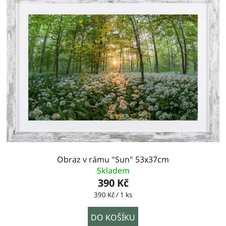
Obraz v rámu "Sun" 53x37cm
Skladem
390 Kč
Měrná
390 Kč / 1 ks
cena:
DO KOŠÍKU