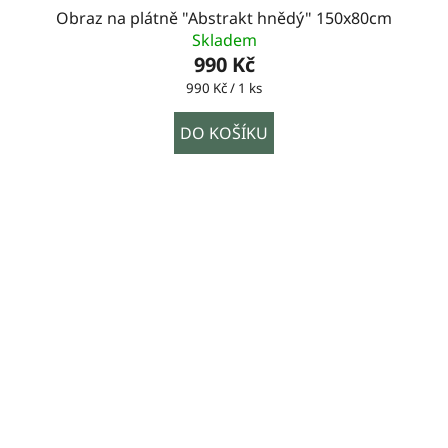
Obraz na plátně "Abstrakt hnědý" 150x80cm
Skladem
990 Kč
Měrná
990 Kč / 1 ks
cena:
DO KOŠÍKU