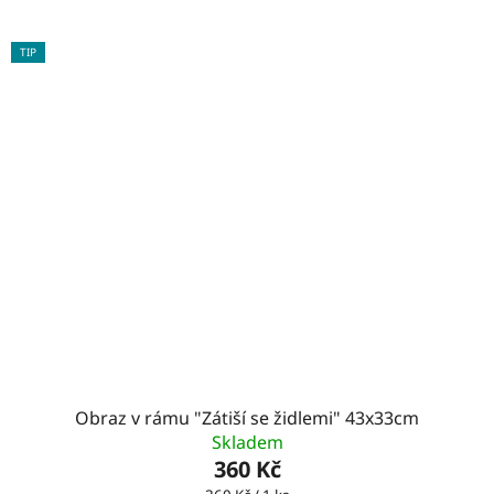
TIP
Obraz v rámu "Zátiší se židlemi" 43x33cm
Skladem
360 Kč
Měrná