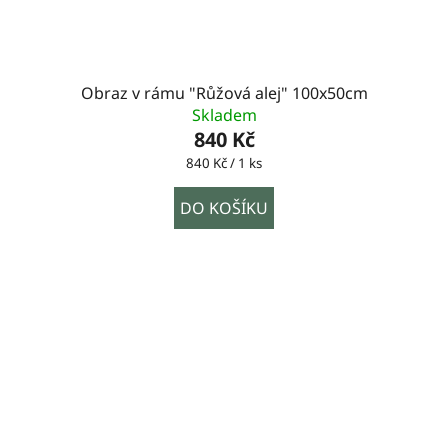
Obraz v rámu "Růžová alej" 100x50cm
Skladem
840 Kč
Měrná
840 Kč / 1 ks
cena:
DO KOŠÍKU